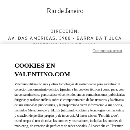
Skip to content
Return to Nav
Rio de Janeiro
DIRECCIÓN:
AV. DAS AMÉRICAS, 3900 - BARRA DA TIJUCA
SHOPPING VILLAGE MALL
Continuar sin aceptar
RIO DE JANEIRO
RJ
22640-102
COOKIES EN
Cerrado
- Abre a las
2:00 PM
VALENTINO.COM
Valentino utiliza cookies y otras tecnologías de rastreo tanto para garantizar el
(21) 3252-2526
correcto funcionamiento del sitio (gracias a las cookies técnicas) como para, con
su consentimiento, personalizar el contenido, enviar comunicaciones publicitarias
Direcciones
dirigidas y realizar análisis sobre el comportamiento de los usuarios y la eficacia
Link Opens in New Tab
de sus campañas publicitarias, y le proporciona cierta información a sus socios,
incluidos Meta, Google y TikTok (utilizando cookies y tecnologías de marketing
Ir con un Uber
y creación de perfiles propias y de terceros). Al hacer clic en "Permitir todo",
usted acepta el uso de todas las cookies y rastreadores, incluidas las cookies de
marketing, de creación de perfiles y de redes sociales. Al hacer clic en "Permitir