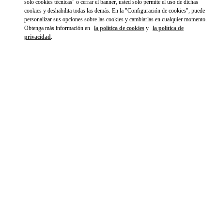
solo cookies técnicas" o cerrar el banner, usted solo permite el uso de dichas
cookies y deshabilita todas las demás. En la "Configuración de cookies", puede
personalizar sus opciones sobre las cookies y cambiarlas en cualquier momento.
Obtenga más información en
la política de cookies
y
la política de
privacidad
.
HORARIO
Día de la Semana
Horario
Domingo
2:00 PM
-
8:00 PM
Lunes
10:00 AM
-
10:00 PM
Martes
10:00 AM
-
10:00 PM
Miércoles
10:00 AM
-
10:00 PM
Jueves
10:00 AM
-
10:00 PM
Viernes
10:00 AM
-
10:00 PM
Sábado
10:00 AM
-
10:00 PM