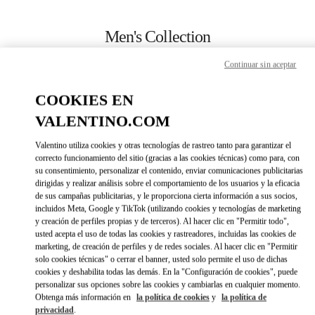
Skip to content
Return to Nav
Men's Collection
Valentino
Continuar sin aceptar
Toronto
COOKIES EN
CALL NOW
VALENTINO.COM
Valentino utiliza cookies y otras tecnologías de rastreo tanto para garantizar el
MORE DETAILS
correcto funcionamiento del sitio (gracias a las cookies técnicas) como para, con
su consentimiento, personalizar el contenido, enviar comunicaciones publicitarias
dirigidas y realizar análisis sobre el comportamiento de los usuarios y la eficacia
LINK OPENS IN 
DIRECCIONES
de sus campañas publicitarias, y le proporciona cierta información a sus socios,
incluidos Meta, Google y TikTok (utilizando cookies y tecnologías de marketing
y creación de perfiles propias y de terceros). Al hacer clic en "Permitir todo",
usted acepta el uso de todas las cookies y rastreadores, incluidas las cookies de
marketing, de creación de perfiles y de redes sociales. Al hacer clic en "Permitir
solo cookies técnicas" o cerrar el banner, usted solo permite el uso de dichas
cookies y deshabilita todas las demás. En la "Configuración de cookies", puede
personalizar sus opciones sobre las cookies y cambiarlas en cualquier momento.
Obtenga más información en
la política de cookies
y
la política de
privacidad
.
Link Opens in New Tab