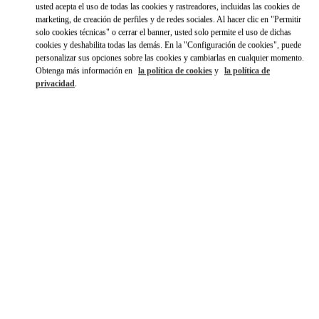
usted acepta el uso de todas las cookies y rastreadores, incluidas las cookies de
marketing, de creación de perfiles y de redes sociales. Al hacer clic en "Permitir
solo cookies técnicas" o cerrar el banner, usted solo permite el uso de dichas
cookies y deshabilita todas las demás. En la "Configuración de cookies", puede
personalizar sus opciones sobre las cookies y cambiarlas en cualquier momento.
Obtenga más información en
la política de cookies
y
la política de
privacidad
.
HORARIO
Día de la Semana
Horario
Domingo
10:00 AM
-
10:00 PM
Lunes
10:00 AM
-
10:00 PM
Martes
10:00 AM
-
10:00 PM
Miércoles
10:00 AM
-
10:00 PM
Jueves
10:00 AM
-
10:00 PM
Viernes
10:00 AM
-
10:00 PM
Sábado
10:00 AM
-
10:00 PM