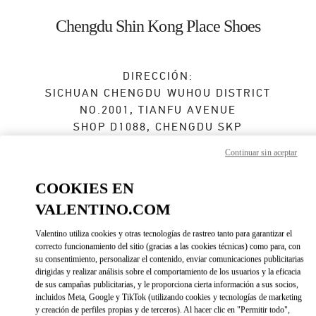
Skip to content
Return to Nav
Chengdu Shin Kong Place Shoes
DIRECCIÓN:
SICHUAN
CHENGDU
WUHOU DISTRICT
NO.2001, TIANFU AVENUE
SHOP D1088, CHENGDU SKP
610096
Continuar sin aceptar
Abierto ahora
- Cierra a las
10:00 PM
COOKIES EN
028 6083 1850
VALENTINO.COM
Valentino utiliza cookies y otras tecnologías de rastreo tanto para garantizar el
Direcciones
Link Opens in New Tab
correcto funcionamiento del sitio (gracias a las cookies técnicas) como para, con
su consentimiento, personalizar el contenido, enviar comunicaciones publicitarias
dirigidas y realizar análisis sobre el comportamiento de los usuarios y la eficacia
Ir con un Uber
de sus campañas publicitarias, y le proporciona cierta información a sus socios,
incluidos Meta, Google y TikTok (utilizando cookies y tecnologías de marketing
y creación de perfiles propias y de terceros). Al hacer clic en "Permitir todo",