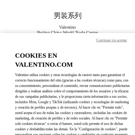
Skip to content
Return to Nav
男装系列
Valentino
Beijing China World Trade Center
Continuar sin aceptar
Call Now
COOKIES EN
VALENTINO.COM
更多细节
Valentino utiliza cookies y otras tecnologías de rastreo tanto para garantizar el
LINK OPENS IN 
DIRECCIONES
correcto funcionamiento del sitio (gracias a las cookies técnicas) como para, con
su consentimiento, personalizar el contenido, enviar comunicaciones publicitarias
dirigidas y realizar análisis sobre el comportamiento de los usuarios y la eficacia
de sus campañas publicitarias, y le proporciona cierta información a sus socios,
incluidos Meta, Google y TikTok (utilizando cookies y tecnologías de marketing
y creación de perfiles propias y de terceros). Al hacer clic en "Permitir todo",
usted acepta el uso de todas las cookies y rastreadores, incluidas las cookies de
marketing, de creación de perfiles y de redes sociales. Al hacer clic en "Permitir
solo cookies técnicas" o cerrar el banner, usted solo permite el uso de dichas
cookies y deshabilita todas las demás. En la "Configuración de cookies", puede
Link Opens in New Tab
personalizar sus opciones sobre las cookies y cambiarlas en cualquier momento.