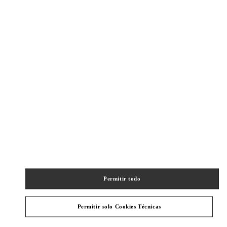
New Tab
Link Opens in New Tab
VALENTINO PRE-FALL 2026
SHOP NOW
Link Opens in New Tab
精品店附近
BEIJING SHIN KONG PLACE WOMEN'S SHOES
BEIJING
BEIJING
CHAOYANG DISTRICT
87 JIANGUO ROAD
SHOP D4037, 4F, SHIN KONG PLACE
100026
PHONE
TELÉFONO:
010 6592 4089
Permitir todo
CERRADO
- ABRE A LAS
10:00 AM
Permitir solo Cookies Técnicas
BEIJING SHIN KONG PLACE WOMEN'S COLLECTION