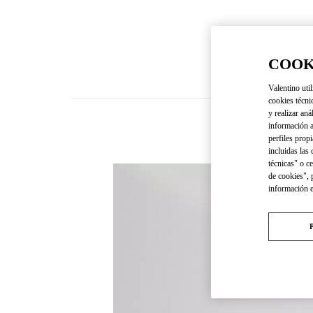
COOK
Valentino util
cookies técni
y realizar aná
información a
perfiles propi
incluidas las
técnicas" o c
de cookies", 
información 