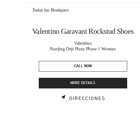
Skip to content
Return to Nav
Todas las Boutiques
Valentino Garavani Rockstud Shoes
Valentino
Nanjing Deji Plaza Phase 1 Woman
CALL NOW
MORE DETAILS
LINK OPENS
DIRECCIONES