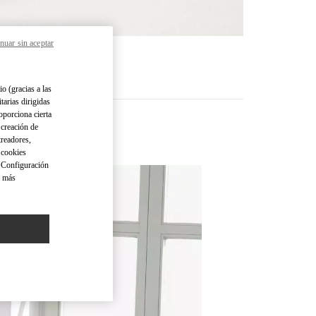
nuar sin aceptar
RE
io (gracias a las
tarias dirigidas
oporciona cierta
 creación de
treadores,
o cookies
 "Configuración
a más