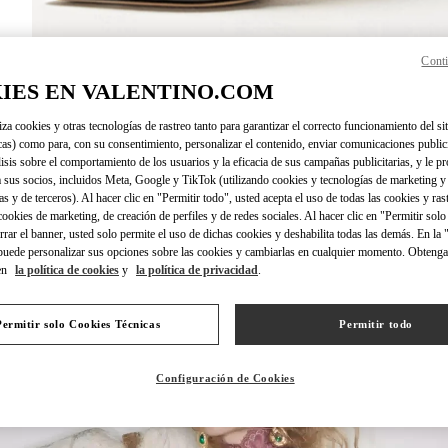
Conti
DISCOVER MO
IES EN VALENTINO.COM
iza cookies y otras tecnologías de rastreo tanto para garantizar el correcto funcionamiento del sit
cas) como para, con su consentimiento, personalizar el contenido, enviar comunicaciones publici
lisis sobre el comportamiento de los usuarios y la eficacia de sus campañas publicitarias, y le pr
 sus socios, incluidos Meta, Google y TikTok (utilizando cookies y tecnologías de marketing y
NOVEDADES
as y de terceros). Al hacer clic en "Permitir todo", usted acepta el uso de todas las cookies y ras
 cookies de marketing, de creación de perfiles y de redes sociales. Al hacer clic en "Permitir sol
errar el banner, usted solo permite el uso de dichas cookies y deshabilita todas las demás. En la
puede personalizar sus opciones sobre las cookies y cambiarlas en cualquier momento. Obteng
en
la política de cookies
y
la política de privacidad
.
Permitir solo Cookies Técnicas
Permitir todo
Configuración de Cookies