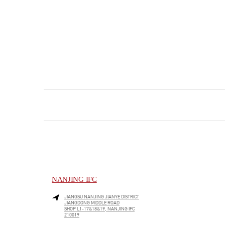
NANJING IFC
JIANGSU
NANJING
JIANYE DISTRICT
JIANGDONG MIDDLE ROAD
SHOP L1-17&18&19, NANJING IFC
210019