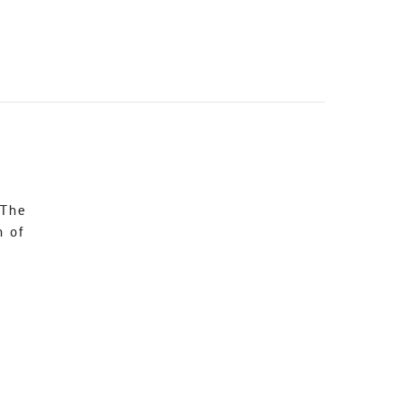
 The
n of