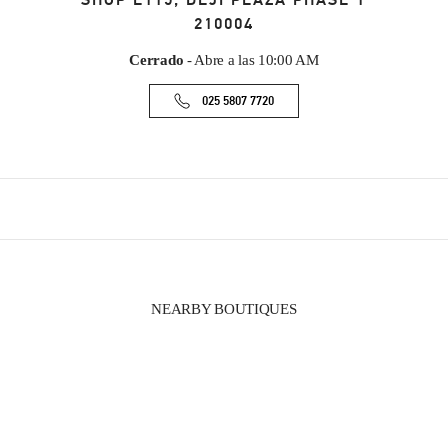
SHOP L115, DEJI PLAZA PHASE 1
210004
Cerrado
- Abre a las
10:00 AM
025 5807 7720
NEARBY BOUTIQUES