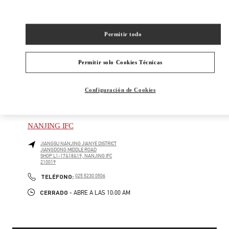
New Tab
Link Opens in New Tab
VALENTINO PRE-FALL 2026
Permitir todo
SHOP NOW
Link Opens in New Tab
Permitir solo Cookies Técnicas
Configuración de Cookies
精品店附近
NANJING IFC
JIANGSU
NANJING
JIANYE DISTRICT
JIANGDONG MIDDLE ROAD
SHOP L1-17&18&19, NANJING IFC
210019
PHONE
TELÉFONO:
025 5230 0506
CERRADO
- ABRE A LAS
10:00 AM