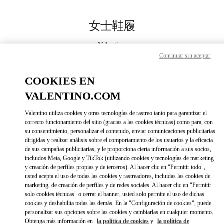
Skip to content
Return to Nav
女士鞋履
Valentino
Nanjing Deji Plaza Phase 1 Woman
Continuar sin aceptar
COOKIES EN
Call Now
VALENTINO.COM
更多细节
Valentino utiliza cookies y otras tecnologías de rastreo tanto para garantizar el
correcto funcionamiento del sitio (gracias a las cookies técnicas) como para, con
su consentimiento, personalizar el contenido, enviar comunicaciones publicitarias
LINK OPENS IN 
DIRECCIONES
dirigidas y realizar análisis sobre el comportamiento de los usuarios y la eficacia
de sus campañas publicitarias, y le proporciona cierta información a sus socios,
incluidos Meta, Google y TikTok (utilizando cookies y tecnologías de marketing
y creación de perfiles propias y de terceros). Al hacer clic en "Permitir todo",
usted acepta el uso de todas las cookies y rastreadores, incluidas las cookies de
marketing, de creación de perfiles y de redes sociales. Al hacer clic en "Permitir
solo cookies técnicas" o cerrar el banner, usted solo permite el uso de dichas
cookies y deshabilita todas las demás. En la "Configuración de cookies", puede
personalizar sus opciones sobre las cookies y cambiarlas en cualquier momento.
Obtenga más información en
la política de cookies
y
la política de
Link Opens in New Tab