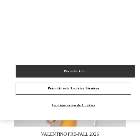
NOVEDADES
Permitir todo
Permitir solo Cookies Técnicas
Configuración de Cookies
New Tab
Link Opens in New Tab
VALENTINO PRE-FALL 2026