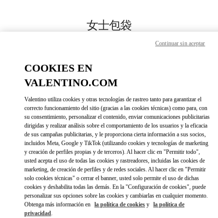
Skip to content
Return to Nav
女士包袋
Continuar sin aceptar
Valentino
Sanya Interational Duty Free Complex
COOKIES EN
Call Now
VALENTINO.COM
Valentino utiliza cookies y otras tecnologías de rastreo tanto para garantizar el
更多细节
correcto funcionamiento del sitio (gracias a las cookies técnicas) como para, con
su consentimiento, personalizar el contenido, enviar comunicaciones publicitarias
dirigidas y realizar análisis sobre el comportamiento de los usuarios y la eficacia
LINK OPENS IN 
DIRECCIONES
de sus campañas publicitarias, y le proporciona cierta información a sus socios,
incluidos Meta, Google y TikTok (utilizando cookies y tecnologías de marketing
y creación de perfiles propias y de terceros). Al hacer clic en "Permitir todo",
usted acepta el uso de todas las cookies y rastreadores, incluidas las cookies de
marketing, de creación de perfiles y de redes sociales. Al hacer clic en "Permitir
solo cookies técnicas" o cerrar el banner, usted solo permite el uso de dichas
cookies y deshabilita todas las demás. En la "Configuración de cookies", puede
personalizar sus opciones sobre las cookies y cambiarlas en cualquier momento.
Obtenga más información en
la política de cookies
y
la política de
privacidad
.