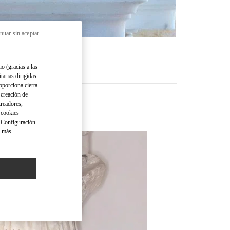
nuar sin aceptar
io (gracias a las
tarias dirigidas
oporciona cierta
 creación de
treadores,
o cookies
 "Configuración
a más