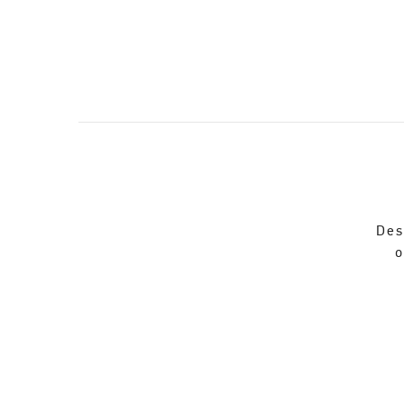
Des
o