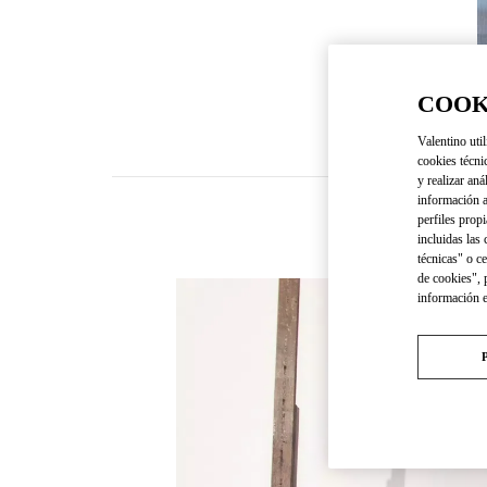
COOK
Valentino util
cookies técni
y realizar aná
información a
perfiles propi
incluidas las
técnicas" o c
de cookies", 
información 