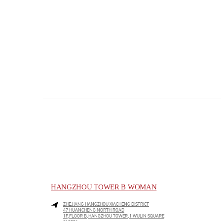
HANGZHOU TOWER B WOMAN
ZHEJIANG
HANGZHOU
XIACHENG DISTRICT
47 HUANCHENG NORTH ROAD
1F,FLOOR B,HANGZHOU TOWER,1 WULIN SQUARE