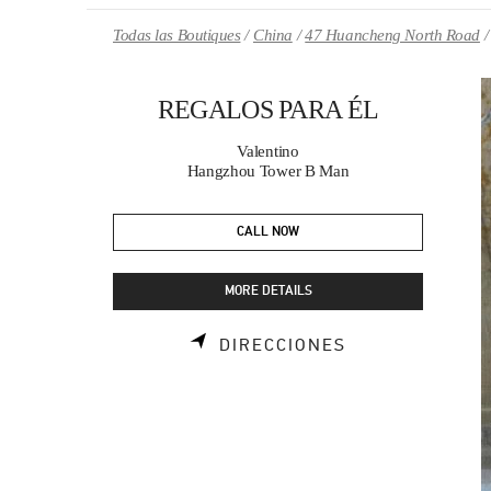
Skip to content
Return to Nav
Todas las Boutiques
China
47 Huancheng North Road
REGALOS PARA ÉL
Valentino
Hangzhou Tower B Man
CALL NOW
MORE DETAILS
LINK OPENS I
DIRECCIONES