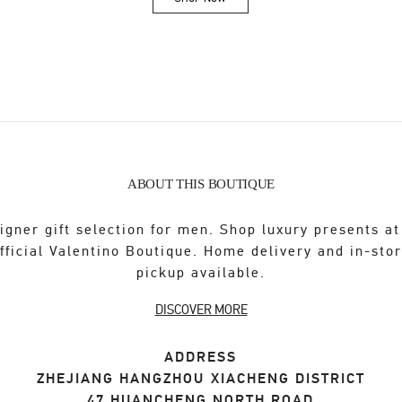
Link Opens in New Tab
ABOUT THIS BOUTIQUE
igner gift selection for men. Shop luxury presents at
fficial Valentino Boutique. Home delivery and in-sto
pickup available.
DISCOVER MORE
ADDRESS
ZHEJIANG
HANGZHOU
XIACHENG DISTRICT
47 HUANCHENG NORTH ROAD