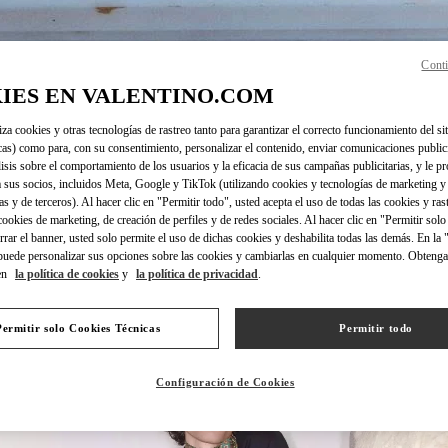
Conti
IES EN VALENTINO.COM
DISCOVER MORE
iza cookies y otras tecnologías de rastreo tanto para garantizar el correcto funcionamiento del sit
cas) como para, con su consentimiento, personalizar el contenido, enviar comunicaciones publici
lisis sobre el comportamiento de los usuarios y la eficacia de sus campañas publicitarias, y le pr
 sus socios, incluidos Meta, Google y TikTok (utilizando cookies y tecnologías de marketing y
as y de terceros). Al hacer clic en "Permitir todo", usted acepta el uso de todas las cookies y ras
NOVEDADES
 cookies de marketing, de creación de perfiles y de redes sociales. Al hacer clic en "Permitir sol
errar el banner, usted solo permite el uso de dichas cookies y deshabilita todas las demás. En la
puede personalizar sus opciones sobre las cookies y cambiarlas en cualquier momento. Obteng
en
la política de cookies
y
la política de privacidad
.
Permitir solo Cookies Técnicas
Permitir todo
Configuración de Cookies