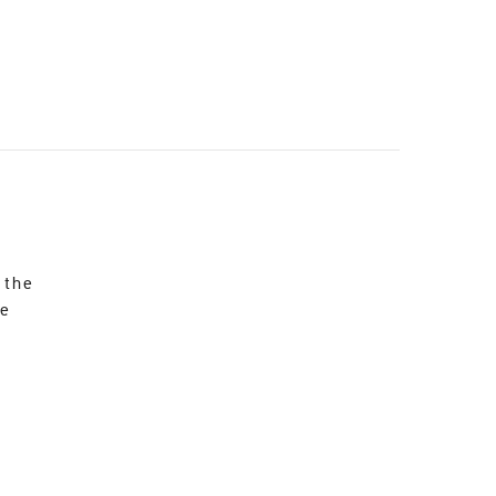
 the
re