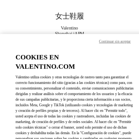
Skip to content
Return to Nav
女士鞋履
Valentino
Shanghai iAPM
Continuar sin aceptar
Call Now
COOKIES EN
VALENTINO.COM
更多细节
Valentino utiliza cookies y otras tecnologías de rastreo tanto para garantizar el
LINK OPENS IN 
DIRECCIONES
correcto funcionamiento del sitio (gracias a las cookies técnicas) como para, con
su consentimiento, personalizar el contenido, enviar comunicaciones publicitarias
dirigidas y realizar análisis sobre el comportamiento de los usuarios y la eficacia
de sus campañas publicitarias, y le proporciona cierta información a sus socios,
incluidos Meta, Google y TikTok (utilizando cookies y tecnologías de marketing
y creación de perfiles propias y de terceros). Al hacer clic en "Permitir todo",
usted acepta el uso de todas las cookies y rastreadores, incluidas las cookies de
marketing, de creación de perfiles y de redes sociales. Al hacer clic en "Permitir
solo cookies técnicas" o cerrar el banner, usted solo permite el uso de dichas
cookies y deshabilita todas las demás. En la "Configuración de cookies", puede
Link Opens in New Tab
personalizar sus opciones sobre las cookies y cambiarlas en cualquier momento.