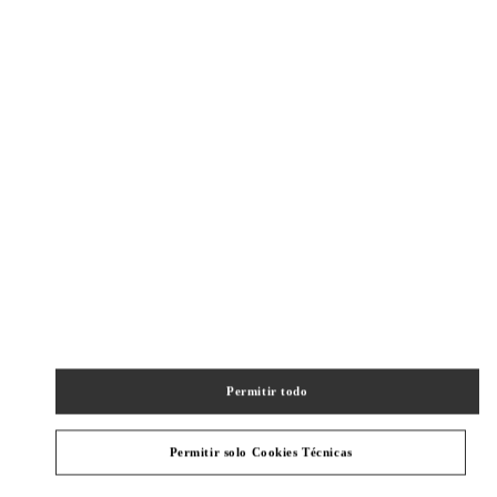
New Tab
Link Opens in New Tab
VALENTINO PRE-FALL 2026
SHOP NOW
Link Opens in New Tab
精品店附近
SHANGHAI PLAZA 66 WOMAN
SHANGHAI
SHANGHAI
JINGAN DISTRICT
1266 NANJING WEST ROAD
SHOP 202,PLAZA 66
200040
PHONE
TELÉFONO:
021 6288 7896
Permitir todo
ABIERTO AHORA
- CIERRA A LAS
10:00 PM
Permitir solo Cookies Técnicas
SHANGHAI IFC