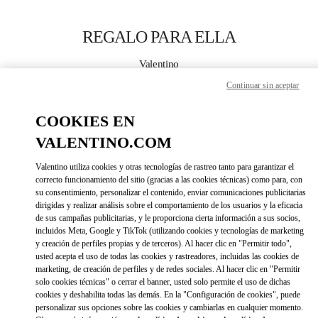
Skip to content
Return to Nav
REGALO PARA ELLA
Valentino
Changsha IFS
Continuar sin aceptar
CALL NOW
COOKIES EN
VALENTINO.COM
MORE DETAILS
Valentino utiliza cookies y otras tecnologías de rastreo tanto para garantizar el
correcto funcionamiento del sitio (gracias a las cookies técnicas) como para, con
LINK OPENS IN 
DIRECCIONES
su consentimiento, personalizar el contenido, enviar comunicaciones publicitarias
dirigidas y realizar análisis sobre el comportamiento de los usuarios y la eficacia
de sus campañas publicitarias, y le proporciona cierta información a sus socios,
incluidos Meta, Google y TikTok (utilizando cookies y tecnologías de marketing
y creación de perfiles propias y de terceros). Al hacer clic en "Permitir todo",
usted acepta el uso de todas las cookies y rastreadores, incluidas las cookies de
marketing, de creación de perfiles y de redes sociales. Al hacer clic en "Permitir
solo cookies técnicas" o cerrar el banner, usted solo permite el uso de dichas
cookies y deshabilita todas las demás. En la "Configuración de cookies", puede
personalizar sus opciones sobre las cookies y cambiarlas en cualquier momento.
Link Opens in New Tab