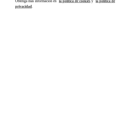
Obtenga más información en
la política de cookies
y
la política de
privacidad
.
DISCOVER MORE
NOVEDADES