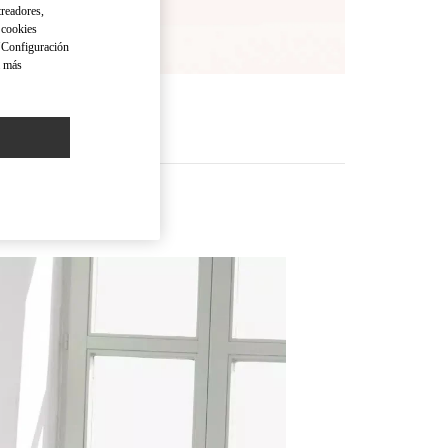
treadores,
o cookies
 "Configuración
a más