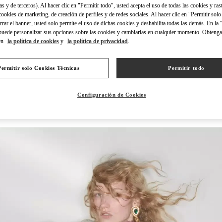
as y de terceros). Al hacer clic en "Permitir todo", usted acepta el uso de todas las cookies y ras
 cookies de marketing, de creación de perfiles y de redes sociales. Al hacer clic en "Permitir sol
errar el banner, usted solo permite el uso de dichas cookies y deshabilita todas las demás. En la
puede personalizar sus opciones sobre las cookies y cambiarlas en cualquier momento. Obteng
en
la política de cookies
y
la política de privacidad
.
探索更多
Permitir solo Cookies Técnicas
Permitir todo
Configuración de Cookies
NOVEDADES