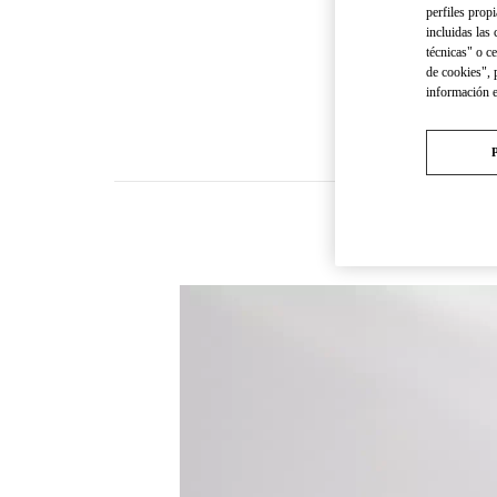
perfiles propi
incluidas las
técnicas" o c
de cookies", 
información 