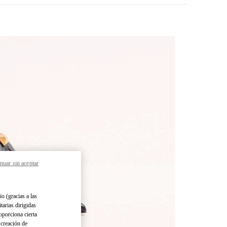
nuar sin aceptar
pens in New Tab
io (gracias a las
tarias dirigidas
oporciona cierta
 creación de