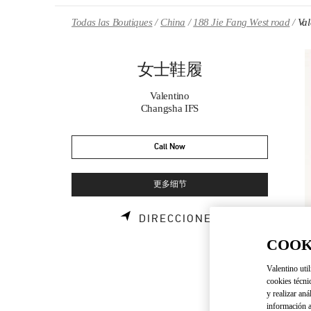
Skip to content
Return to Nav
Todas las Boutiques
China
188 Jie Fang West road
Va
女士鞋履
Valentino
Changsha IFS
Call Now
更多细节
LINK OPENS I
DIRECCIONES
COOK
Valentino util
cookies técni
y realizar aná
información a