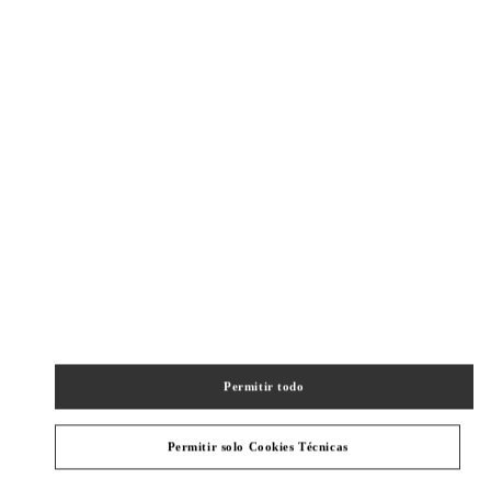
New Tab
Link Opens in New Tab
VALENTINO PRE-FALL 2026
SHOP NOW
Link Opens in New Tab
精品店附近
SHANGHAI IAPM
SHANGHAI
SHANGHAI
XUHUI DISTRICT
999 HUAIHAI MIDDLE ROAD
SHOP 106&206&215,SHANGHAI INTERNATIONAL APM
200031
PHONE
TELÉFONO:
021 6025 8902
Permitir todo
ABIERTO AHORA
- CIERRA A LAS
11:00 PM
Permitir solo Cookies Técnicas
SHANGHAI IFC