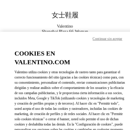
Skip to content
Return to Nav
女士鞋履
Valentino
Shanghai Plaza 66 Woman
Continuar sin aceptar
Call Now
COOKIES EN
VALENTINO.COM
更多细节
Valentino utiliza cookies y otras tecnologías de rastreo tanto para garantizar el
LINK OPENS IN 
DIRECCIONES
correcto funcionamiento del sitio (gracias a las cookies técnicas) como para, con
su consentimiento, personalizar el contenido, enviar comunicaciones publicitarias
dirigidas y realizar análisis sobre el comportamiento de los usuarios y la eficacia
de sus campañas publicitarias, y le proporciona cierta información a sus socios,
incluidos Meta, Google y TikTok (utilizando cookies y tecnologías de marketing
y creación de perfiles propias y de terceros). Al hacer clic en "Permitir todo",
usted acepta el uso de todas las cookies y rastreadores, incluidas las cookies de
marketing, de creación de perfiles y de redes sociales. Al hacer clic en "Permitir
solo cookies técnicas" o cerrar el banner, usted solo permite el uso de dichas
cookies y deshabilita todas las demás. En la "Configuración de cookies", puede
Link Opens in New Tab
personalizar sus opciones sobre las cookies y cambiarlas en cualquier momento.