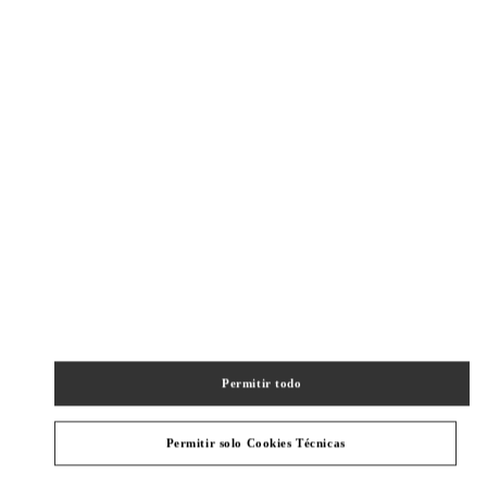
New Tab
Link Opens in New Tab
VALENTINO PRE-FALL 2026
SHOP NOW
Link Opens in New Tab
精品店附近
SHANGHAI PLAZA 66 WOMAN
SHANGHAI
SHANGHAI
JINGAN DISTRICT
1266 NANJING WEST ROAD
SHOP 202,PLAZA 66
200040
PHONE
TELÉFONO:
021 6288 7896
Permitir todo
ABIERTO AHORA
- CIERRA A LAS
10:00 PM
Permitir solo Cookies Técnicas
SHANGHAI IAPM