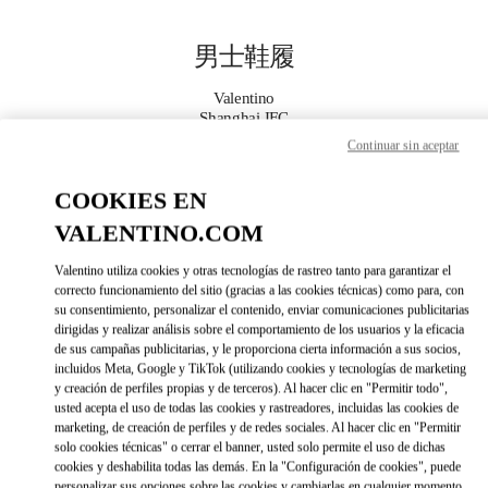
Skip to content
Return to Nav
男士鞋履
Valentino
Shanghai IFC
Continuar sin aceptar
Call Now
COOKIES EN
VALENTINO.COM
更多细节
Valentino utiliza cookies y otras tecnologías de rastreo tanto para garantizar el
LINK OPENS IN 
DIRECCIONES
correcto funcionamiento del sitio (gracias a las cookies técnicas) como para, con
su consentimiento, personalizar el contenido, enviar comunicaciones publicitarias
dirigidas y realizar análisis sobre el comportamiento de los usuarios y la eficacia
de sus campañas publicitarias, y le proporciona cierta información a sus socios,
incluidos Meta, Google y TikTok (utilizando cookies y tecnologías de marketing
y creación de perfiles propias y de terceros). Al hacer clic en "Permitir todo",
usted acepta el uso de todas las cookies y rastreadores, incluidas las cookies de
marketing, de creación de perfiles y de redes sociales. Al hacer clic en "Permitir
solo cookies técnicas" o cerrar el banner, usted solo permite el uso de dichas
cookies y deshabilita todas las demás. En la "Configuración de cookies", puede
Link Opens in New Tab
personalizar sus opciones sobre las cookies y cambiarlas en cualquier momento.