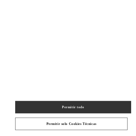
New Tab
Link Opens in New Tab
VALENTINO PRE-FALL 2026
SHOP NOW
Link Opens in New Tab
精品店附近
SHANGHAI PLAZA 66 WOMAN
SHANGHAI
SHANGHAI
JINGAN DISTRICT
1266 NANJING WEST ROAD
SHOP 202,PLAZA 66
200040
PHONE
TELÉFONO:
021 6288 7896
Permitir todo
ABIERTO AHORA
- CIERRA A LAS
10:00 PM
Permitir solo Cookies Técnicas
SHANGHAI IAPM