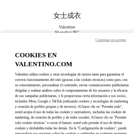
Skip to content
Return to Nav
女士成衣
Valentino
Shanghai IFC
Continuar sin aceptar
Call Now
COOKIES EN
VALENTINO.COM
更多细节
Valentino utiliza cookies y otras tecnologías de rastreo tanto para garantizar el
LINK OPENS IN 
DIRECCIONES
correcto funcionamiento del sitio (gracias a las cookies técnicas) como para, con
su consentimiento, personalizar el contenido, enviar comunicaciones publicitarias
dirigidas y realizar análisis sobre el comportamiento de los usuarios y la eficacia
de sus campañas publicitarias, y le proporciona cierta información a sus socios,
incluidos Meta, Google y TikTok (utilizando cookies y tecnologías de marketing
y creación de perfiles propias y de terceros). Al hacer clic en "Permitir todo",
usted acepta el uso de todas las cookies y rastreadores, incluidas las cookies de
marketing, de creación de perfiles y de redes sociales. Al hacer clic en "Permitir
solo cookies técnicas" o cerrar el banner, usted solo permite el uso de dichas
cookies y deshabilita todas las demás. En la "Configuración de cookies", puede
Link Opens in New Tab
personalizar sus opciones sobre las cookies y cambiarlas en cualquier momento.