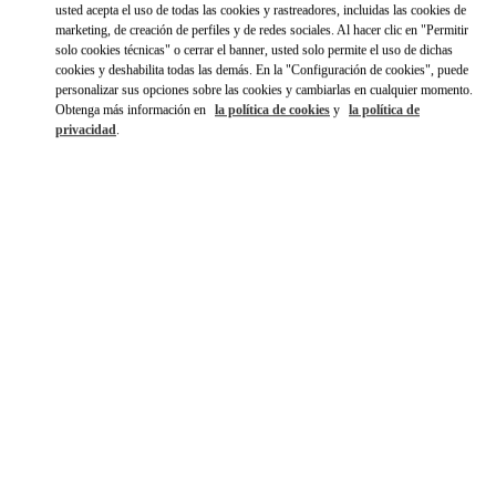
usted acepta el uso de todas las cookies y rastreadores, incluidas las cookies de
marketing, de creación de perfiles y de redes sociales. Al hacer clic en "Permitir
solo cookies técnicas" o cerrar el banner, usted solo permite el uso de dichas
cookies y deshabilita todas las demás. En la "Configuración de cookies", puede
personalizar sus opciones sobre las cookies y cambiarlas en cualquier momento.
Obtenga más información en
la política de cookies
y
la política de
privacidad
.
HORARIO
Día de la Semana
Horario
Domingo
10:00 AM
-
10:00 PM
Lunes
10:00 AM
-
10:00 PM
Martes
10:00 AM
-
10:00 PM
Miércoles
10:00 AM
-
10:00 PM
Jueves
10:00 AM
-
10:00 PM
Viernes
10:00 AM
-
10:30 PM
Sábado
10:00 AM
-
10:30 PM