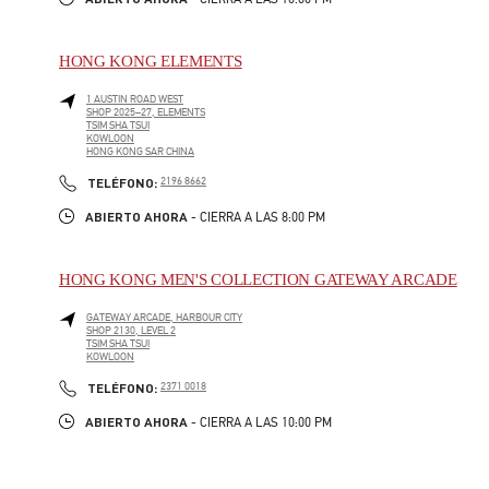
HONG KONG ELEMENTS
1 AUSTIN ROAD WEST
SHOP 2025–27, ELEMENTS
TSIM SHA TSUI
KOWLOON
HONG KONG SAR CHINA
LINK OPENS IN NEW TAB
PHONE
TELÉFONO:
2196 8662
ABIERTO AHORA
- CIERRA A LAS
8:00 PM
HONG KONG MEN'S COLLECTION GATEWAY ARCADE
GATEWAY ARCADE, HARBOUR CITY
SHOP 2130, LEVEL 2
TSIM SHA TSUI
KOWLOON
LINK OPENS IN NEW TAB
PHONE
TELÉFONO:
2371 0018
ABIERTO AHORA
- CIERRA A LAS
10:00 PM