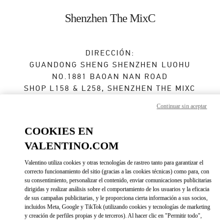
Skip to content
Return to Nav
Shenzhen The MixC
DIRECCIÓN:
GUANDONG SHENG
SHENZHEN
LUOHU
NO.1881 BAOAN NAN ROAD
SHOP L158 & L258, SHENZHEN THE MIXC
518000
Continuar sin aceptar
Abierto ahora
- Cierra a las
10:00 PM
COOKIES EN
0755 2512 7009
VALENTINO.COM
Valentino utiliza cookies y otras tecnologías de rastreo tanto para garantizar el
Direcciones
Link Opens in New Tab
correcto funcionamiento del sitio (gracias a las cookies técnicas) como para, con
su consentimiento, personalizar el contenido, enviar comunicaciones publicitarias
dirigidas y realizar análisis sobre el comportamiento de los usuarios y la eficacia
Ir con un Uber
de sus campañas publicitarias, y le proporciona cierta información a sus socios,
incluidos Meta, Google y TikTok (utilizando cookies y tecnologías de marketing
y creación de perfiles propias y de terceros). Al hacer clic en "Permitir todo",