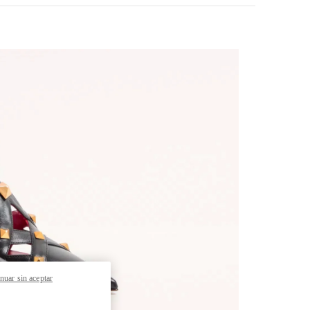
pens in New Tab
nuar sin aceptar