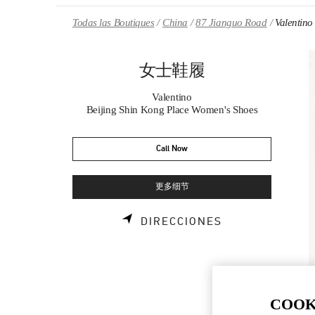
Skip to content
Return to Nav
Todas las Boutiques
China
87 Jianguo Road
Valent
女士鞋履
Valentino
Beijing Shin Kong Place Women's Shoes
Call Now
更多细节
LINK OPENS I
DIRECCIONES
COOK