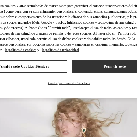
iza cookies y otras tecnologías de rastreo tanto para garantizar el correcto funcionamiento del sit
cas) como para, con su consentimiento, personalizar el contenido, enviar comunicaciones publici
lisis sobre el comportamiento de los usuarios y la eficacia de sus campañas publicitarias, y le pr
 sus socios, incluidos Meta, Google y TikTok (utilizando cookies y tecnologías de marketing y
as y de terceros). Al hacer clic en "Permitir todo", usted acepta el uso de todas las cookies y ras
探索更多
 cookies de marketing, de creación de perfiles y de redes sociales. Al hacer clic en "Permitir sol
errar el banner, usted solo permite el uso de dichas cookies y deshabilita todas las demás. En la
puede personalizar sus opciones sobre las cookies y cambiarlas en cualquier momento. Obteng
en
la política de cookies
y
la política de privacidad
.
NOVEDADES
Permitir solo Cookies Técnicas
Permitir todo
Configuración de Cookies