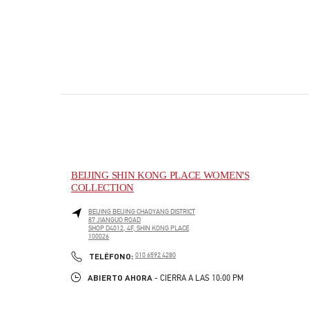
BEIJING SHIN KONG PLACE WOMEN'S
COLLECTION
BEIJING
BEIJING
CHAOYANG DISTRICT
87 JIANGUO ROAD
SHOP D4012, 4F, SHIN KONG PLACE
100026
PHONE
TELÉFONO:
010 6592 4280
ABIERTO AHORA
- CIERRA A LAS
10:00 PM