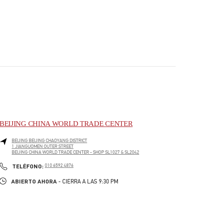
BEIJING CHINA WORLD TRADE CENTER
BEIJING
BEIJING
CHAOYANG DISTRICT
1 JIANGUOMEN OUTER STREET
BEIJING CHINA WORLD TRADE CENTER - SHOP SL1027 & SL2042
PHONE
TELÉFONO:
010 6592 4876
ABIERTO AHORA
- CIERRA A LAS
9:30 PM