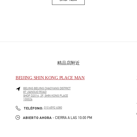
Link Opens in New Tab
精品店附近
BEIJING SHIN KONG PLACE MAN
BEIJING
BEIJING
CHAOYANG DISTRICT
87 JIANGUO ROAD
SHOP D2016, 2F, SHIN KONG PLACE
100026
PHONE
TELÉFONO:
010 6592 4080
ABIERTO AHORA
- CIERRA A LAS
10:00 PM