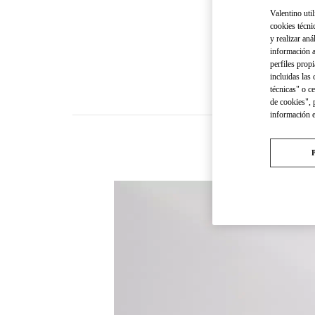
Valentino util
cookies técni
y realizar aná
información a
perfiles propi
incluidas las
técnicas" o c
de cookies", 
información 