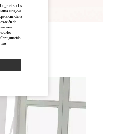
io (gracias a las
tarias dirigidas
oporciona cierta
 creación de
treadores,
o cookies
 "Configuración
a más