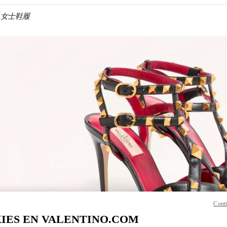
ino 女士鞋履
N NEW TAB
Link O
Conti
IES EN VALENTINO.COM