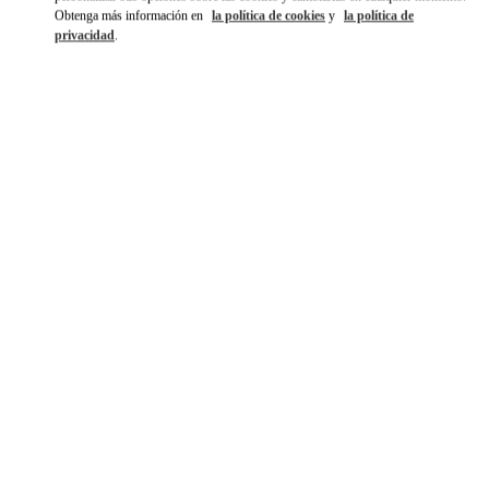
Obtenga más información en
la política de cookies
y
la política de
privacidad
.
探索更多
NOVEDADES