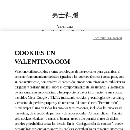
Skip to content
Return to Nav
男士鞋履
Valentino
Xian Shin Kong Place Man
Continuar sin aceptar
Call Now
COOKIES EN
VALENTINO.COM
更多细节
Valentino utiliza cookies y otras tecnologías de rastreo tanto para garantizar el
LINK OPENS IN 
correcto funcionamiento del sitio (gracias a las cookies técnicas) como para, con
DIRECCIONES
su consentimiento, personalizar el contenido, enviar comunicaciones publicitarias
dirigidas y realizar análisis sobre el comportamiento de los usuarios y la eficacia
de sus campañas publicitarias, y le proporciona cierta información a sus socios,
incluidos Meta, Google y TikTok (utilizando cookies y tecnologías de marketing
y creación de perfiles propias y de terceros). Al hacer clic en "Permitir todo",
usted acepta el uso de todas las cookies y rastreadores, incluidas las cookies de
marketing, de creación de perfiles y de redes sociales. Al hacer clic en "Permitir
solo cookies técnicas" o cerrar el banner, usted solo permite el uso de dichas
cookies y deshabilita todas las demás. En la "Configuración de cookies", puede
Link Opens in New Tab
personalizar sus opciones sobre las cookies y cambiarlas en cualquier momento.