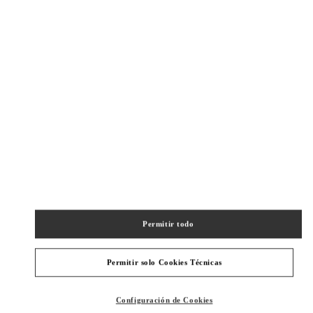
New Tab
Link Opens in New Tab
VALENTINO PRE-FALL 2026
SHOP NOW
Link Opens in New Tab
精品店附近
XIAN SHIN KONG PLACE WOMEN'S SHOES
SHAANXI
XI’AN
BEILIN DISTRICT
111 NAN GUAN ZHENG STREET
SHOP A5009, 5F, SKP
710054
Permitir todo
PHONE
TELÉFONO:
029 8369 9890
CERRADO
Permitir solo Cookies Técnicas
- ABRE A LAS
10:00 AM
Configuración de Cookies
XIAN SHIN KONG PLACE WOMAN