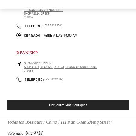
SHAANXI
XI’AN
BEILIN DISTRICT
111 NAN GUAN ZHENG STREET
SHOP A2024, 2F,SKP
710054
PHONE
TELÉFONO:
029 8369 9761
CERRADO
- ABRE A LAS
10:00 AM
XI'AN SKP
SHANNXI
XI'AN
BEILIN
SHOP A1016, XI'AN SKP, NO. 261, CHANG'AN NORTH ROAD
710068
PHONE
TELÉFONO:
029 8369 9152
Encuentra Más Boutiques
Todas las Boutiques
China
111 Nan Guan Zheng Street
Valentino 男士鞋履