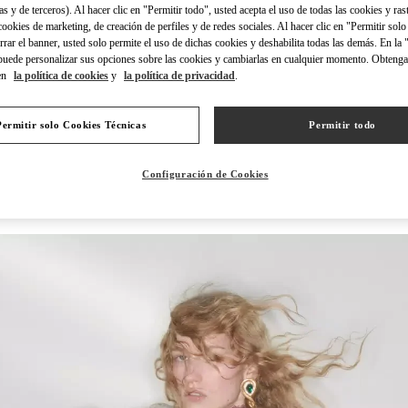
as y de terceros). Al hacer clic en "Permitir todo", usted acepta el uso de todas las cookies y ras
 cookies de marketing, de creación de perfiles y de redes sociales. Al hacer clic en "Permitir sol
errar el banner, usted solo permite el uso de dichas cookies y deshabilita todas las demás. En la
puede personalizar sus opciones sobre las cookies y cambiarlas en cualquier momento. Obteng
en
la política de cookies
y
la política de privacidad
.
探索更多
Permitir solo Cookies Técnicas
Permitir todo
Configuración de Cookies
新品上架