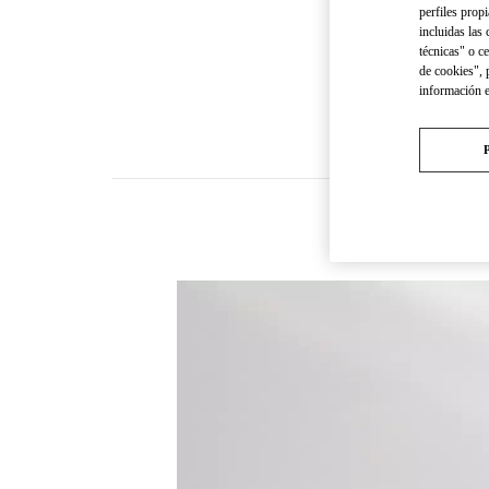
perfiles propi
incluidas las
técnicas" o c
de cookies", 
información 