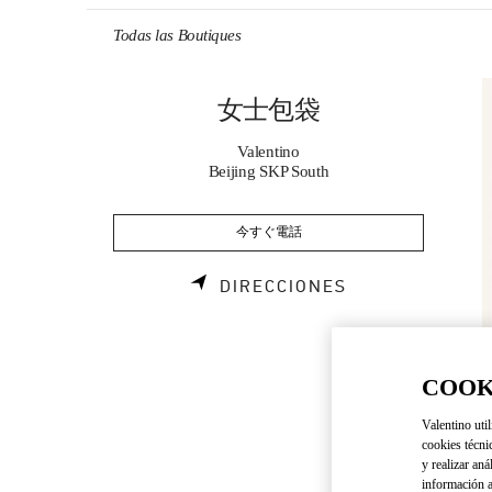
Skip to content
Return to Nav
Todas las Boutiques
女士包袋
Valentino
Beijing SKP South
今すぐ電話
LINK OPENS I
DIRECCIONES
COOK
Valentino util
cookies técni
y realizar aná
información a