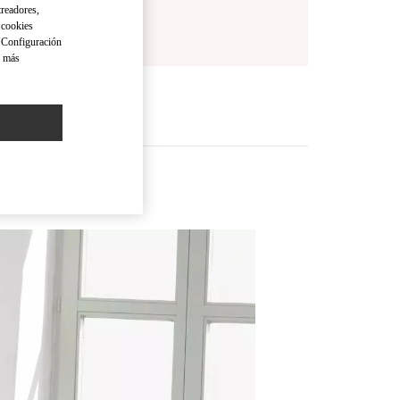
treadores,
o cookies
 "Configuración
a más