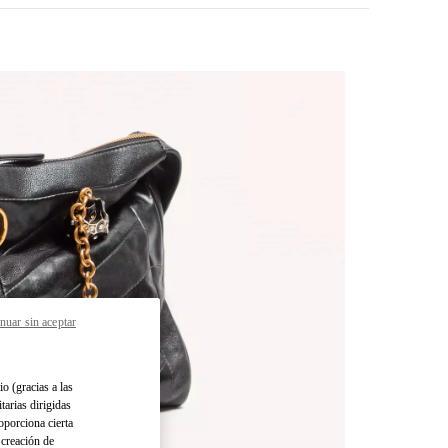
nuar sin aceptar
pens in New Tab
io (gracias a las
tarias dirigidas
oporciona cierta
 creación de