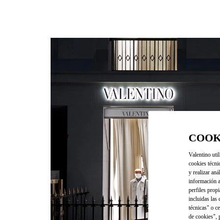
COOK
Valentino util
cookies técni
y realizar aná
información a
perfiles propi
incluidas las
técnicas" o c
de cookies", 