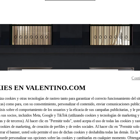
Conti
HORARIO
IES EN VALENTINO.COM
Día de la Semana
Horario
Domingo
10:30 AM
-
8:30 PM
iza cookies y otras tecnologías de rastreo tanto para garantizar el correcto funcionamiento del sit
Lunes
10:30 AM
-
8:00 PM
cas) como para, con su consentimiento, personalizar el contenido, enviar comunicaciones publici
Martes
10:30 AM
-
8:00 PM
lisis sobre el comportamiento de los usuarios y la eficacia de sus campañas publicitarias, y le pr
Miércoles
10:30 AM
-
8:00 PM
 sus socios, incluidos Meta, Google y TikTok (utilizando cookies y tecnologías de marketing y
Jueves
10:30 AM
-
8:00 PM
as y de terceros). Al hacer clic en "Permitir todo", usted acepta el uso de todas las cookies y ras
 cookies de marketing, de creación de perfiles y de redes sociales. Al hacer clic en "Permitir sol
Viernes
10:30 AM
-
8:30 PM
errar el banner, usted solo permite el uso de dichas cookies y deshabilita todas las demás. En la
Sábado
10:30 AM
-
8:30 PM
puede personalizar sus opciones sobre las cookies y cambiarlas en cualquier momento. Obteng