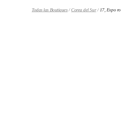
Skip to content
Return to Nav
Todas las Boutiques
Corea del Sur
17, Expo ro