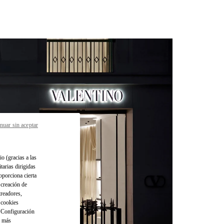
nuar sin aceptar
io (gracias a las
tarias dirigidas
oporciona cierta
 creación de
treadores,
o cookies
 "Configuración
a más