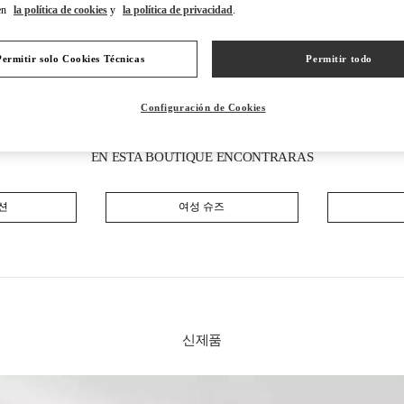
en
la política de cookies
y
la política de privacidad
.
Permitir solo Cookies Técnicas
Permitir todo
Configuración de Cookies
EN ESTA BOUTIQUE ENCONTRARÁS
션
여성 슈즈
신제품