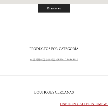
Direcciones
Link Opens in New Tab
PRODUCTOS POR CATEGORÍA
여성 의류
여성 슈즈
여성 백
REGALO PARA ELLA
BOUTIQUES CERCANAS
DAEJEON GALLERIA TIMEW