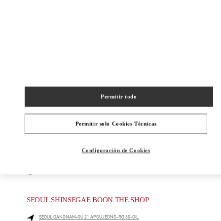
06009
Abierto ahora
- Cierra a las
8:30 PM
02-6905-3610
주위 부티크
Permitir todo
SEOUL GALLERIA LUXURY WOMEN'S
Permitir solo Cookies Técnicas
SEOUL
GANGNAM-GU
407, APGUJEONG-RO
GALLERIA LUXURY HALL EAST 2F
06009
Configuración de Cookies
PHONE
TELÉFONO:
02-543-5125
ABIERTO AHORA
- CIERRA A LAS
8:30 PM
SEOUL SHINSEGAE BOON THE SHOP
SEOUL
GANGNAM-GU
21 APGUJEONG-RO 60-GIL