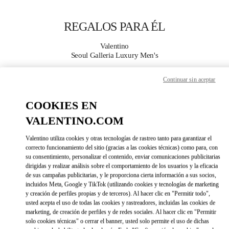
Skip to content
Return to Nav
REGALOS PARA ÉL
Valentino
Seoul Galleria Luxury Men's
Continuar sin aceptar
지금 전화
COOKIES EN
자세한 정보
VALENTINO.COM
LINK OPENS IN 
DIRECCIONES
Valentino utiliza cookies y otras tecnologías de rastreo tanto para garantizar el
correcto funcionamiento del sitio (gracias a las cookies técnicas) como para, con
su consentimiento, personalizar el contenido, enviar comunicaciones publicitarias
dirigidas y realizar análisis sobre el comportamiento de los usuarios y la eficacia
de sus campañas publicitarias, y le proporciona cierta información a sus socios,
incluidos Meta, Google y TikTok (utilizando cookies y tecnologías de marketing
y creación de perfiles propias y de terceros). Al hacer clic en "Permitir todo",
usted acepta el uso de todas las cookies y rastreadores, incluidas las cookies de
marketing, de creación de perfiles y de redes sociales. Al hacer clic en "Permitir
solo cookies técnicas" o cerrar el banner, usted solo permite el uso de dichas
Link Opens in New Tab