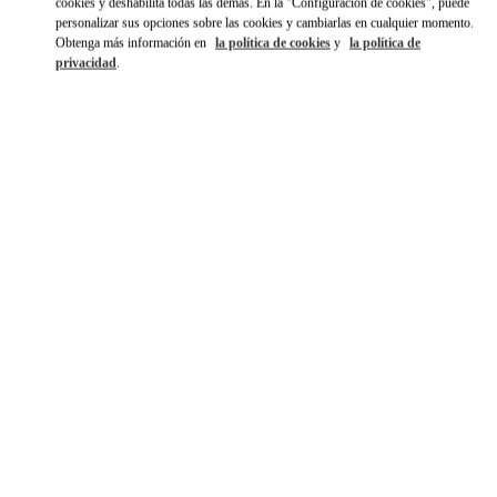
cookies y deshabilita todas las demás. En la "Configuración de cookies", puede
personalizar sus opciones sobre las cookies y cambiarlas en cualquier momento.
Obtenga más información en
la política de cookies
y
la política de
privacidad
.
자세히 보기
NOVEDADES