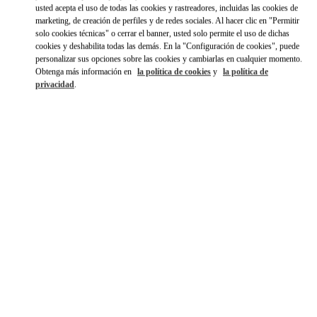
Ir con un Uber
usted acepta el uso de todas las cookies y rastreadores, incluidas las cookies de
marketing, de creación de perfiles y de redes sociales. Al hacer clic en "Permitir
solo cookies técnicas" o cerrar el banner, usted solo permite el uso de dichas
cookies y deshabilita todas las demás. En la "Configuración de cookies", puede
personalizar sus opciones sobre las cookies y cambiarlas en cualquier momento.
Obtenga más información en
la política de cookies
y
la política de
privacidad
.
HORARIO
Día de la Semana
Horario
Domingo
10:30 AM
-
8:30 PM
Lunes
10:00 AM
-
8:00 PM
Martes
10:00 AM
-
8:00 PM
Miércoles
10:00 AM
-
8:00 PM
Jueves
10:00 AM
-
8:00 PM