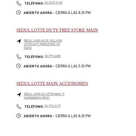
PHONE
TELÉFONO:
02-3277-0138
ABIERTO AHORA
- CIERRA A LAS
8:30 PM
SEOUL LOTTE DUTY FREE STORE MAIN
SEOUL
JUNG-GU
30, EULJI-RO
LOTTE DUTY FREE STORE 10F
04533
LINK OPENS IN NEW TAB
PHONE
TELÉFONO:
02-779-6085
ABIERTO AHORA
- CIERRA A LAS
5:30 PM
SEOUL LOTTE MAIN ACCESSORIES
SEOUL
JUNG-GU
LOTTE MAIN 1F
NAMDAEMUN-RO 81
LINK OPENS IN NEW TAB
PHONE
TELÉFONO:
02-772-3177
ABIERTO AHORA
- CIERRA A LAS
8:30 PM