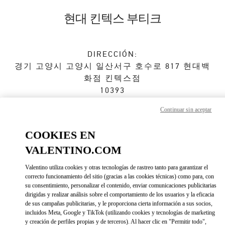
Skip to content
Return to Nav
현대 킨텍스 부티크
DIRECCIÓN:
경기 고양시
고양시
일산서구
호수로 817 현대백
화점 킨텍스점
10393
Continuar sin aceptar
Abierto ahora
- Cierra a las
8:30 PM
COOKIES EN
VALENTINO.COM
CITA EN LA BOUTIQUE
Valentino utiliza cookies y otras tecnologías de rastreo tanto para garantizar el
031-822-3130
correcto funcionamiento del sitio (gracias a las cookies técnicas) como para, con
su consentimiento, personalizar el contenido, enviar comunicaciones publicitarias
dirigidas y realizar análisis sobre el comportamiento de los usuarios y la eficacia
Direcciones
Link Opens in New Tab
de sus campañas publicitarias, y le proporciona cierta información a sus socios,
incluidos Meta, Google y TikTok (utilizando cookies y tecnologías de marketing
y creación de perfiles propias y de terceros). Al hacer clic en "Permitir todo",