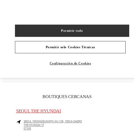
Permitir todo
Permitir solo Cookies Técnicas
Direcciones
Link Opens in New Tab
Configuración de Cookies
BOUTIQUES CERCANAS
SEOUL THE HYUNDAI
SEOUL
YEONGDEUNGPO-GU
108, YEOUI-DAERO
THE HYUNDAI 1F
07335
LINK OPENS IN NEW TAB