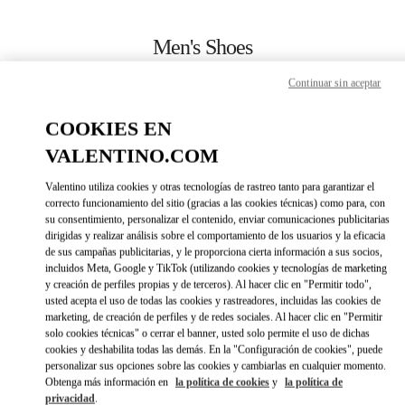
Skip to content
Return to Nav
Men's Shoes
Valentino
Continuar sin aceptar
Illum Copenhagen
COOKIES EN
CALL NOW
VALENTINO.COM
Valentino utiliza cookies y otras tecnologías de rastreo tanto para garantizar el
MORE DETAILS
correcto funcionamiento del sitio (gracias a las cookies técnicas) como para, con
su consentimiento, personalizar el contenido, enviar comunicaciones publicitarias
dirigidas y realizar análisis sobre el comportamiento de los usuarios y la eficacia
LINK OPENS IN 
DIRECCIONES
de sus campañas publicitarias, y le proporciona cierta información a sus socios,
incluidos Meta, Google y TikTok (utilizando cookies y tecnologías de marketing
y creación de perfiles propias y de terceros). Al hacer clic en "Permitir todo",
usted acepta el uso de todas las cookies y rastreadores, incluidas las cookies de
marketing, de creación de perfiles y de redes sociales. Al hacer clic en "Permitir
solo cookies técnicas" o cerrar el banner, usted solo permite el uso de dichas
cookies y deshabilita todas las demás. En la "Configuración de cookies", puede
personalizar sus opciones sobre las cookies y cambiarlas en cualquier momento.
Obtenga más información en
la política de cookies
y
la política de
privacidad
.
Link Opens in New Tab