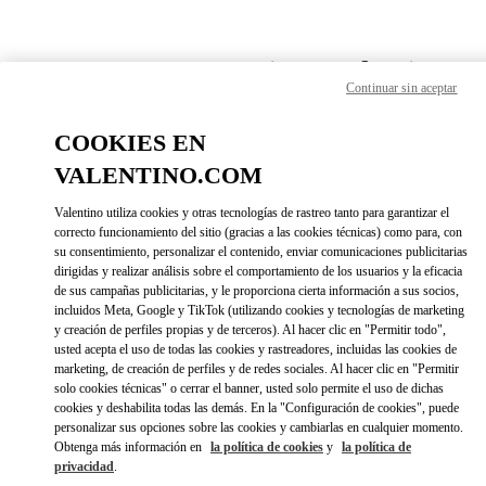
Skip to content
Return to Nav
Encuentra tu Boutique Valentino
Continuar sin aceptar
COOKIES EN
VALENTINO.COM
Valentino utiliza cookies y otras tecnologías de rastreo tanto para garantizar el
correcto funcionamiento del sitio (gracias a las cookies técnicas) como para, con
su consentimiento, personalizar el contenido, enviar comunicaciones publicitarias
dirigidas y realizar análisis sobre el comportamiento de los usuarios y la eficacia
de sus campañas publicitarias, y le proporciona cierta información a sus socios,
incluidos Meta, Google y TikTok (utilizando cookies y tecnologías de marketing
y creación de perfiles propias y de terceros). Al hacer clic en "Permitir todo",
usted acepta el uso de todas las cookies y rastreadores, incluidas las cookies de
Por favor, busque por su país o región
marketing, de creación de perfiles y de redes sociales. Al hacer clic en "Permitir
solo cookies técnicas" o cerrar el banner, usted solo permite el uso de dichas
cookies y deshabilita todas las demás. En la "Configuración de cookies", puede
Descubre nuestras boutiques buscando por país/región o haciendo
personalizar sus opciones sobre las cookies y cambiarlas en cualquier momento.
click en la lista de países.
Obtenga más información en
la política de cookies
y
la política de
privacidad
.
Buscar