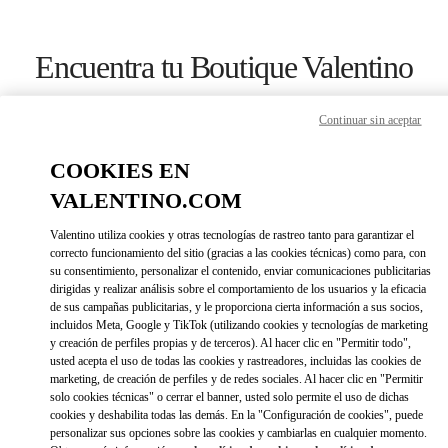
Skip to content
Return to Nav
Encuentra tu Boutique Valentino
Continuar sin aceptar
COOKIES EN
VALENTINO.COM
Valentino utiliza cookies y otras tecnologías de rastreo tanto para garantizar el
correcto funcionamiento del sitio (gracias a las cookies técnicas) como para, con
su consentimiento, personalizar el contenido, enviar comunicaciones publicitarias
dirigidas y realizar análisis sobre el comportamiento de los usuarios y la eficacia
de sus campañas publicitarias, y le proporciona cierta información a sus socios,
incluidos Meta, Google y TikTok (utilizando cookies y tecnologías de marketing
Por favor, busque por su país o región
y creación de perfiles propias y de terceros). Al hacer clic en "Permitir todo",
usted acepta el uso de todas las cookies y rastreadores, incluidas las cookies de
marketing, de creación de perfiles y de redes sociales. Al hacer clic en "Permitir
Descubre nuestras boutiques buscando por país/región o haciendo
click en la lista de países.
solo cookies técnicas" o cerrar el banner, usted solo permite el uso de dichas
cookies y deshabilita todas las demás. En la "Configuración de cookies", puede
Buscar
personalizar sus opciones sobre las cookies y cambiarlas en cualquier momento.