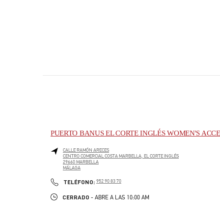
PUERTO BANUS EL CORTE INGLÉS WOMEN'S ACCE
CALLE RAMÓN ARECES
CENTRO COMERCIAL COSTA MARBELLA, EL CORTE INGLÉS
29660
MARBELLA
MÁLAGA
PHONE
TELÉFONO:
952 90 83 70
CERRADO
- ABRE A LAS
10:00 AM