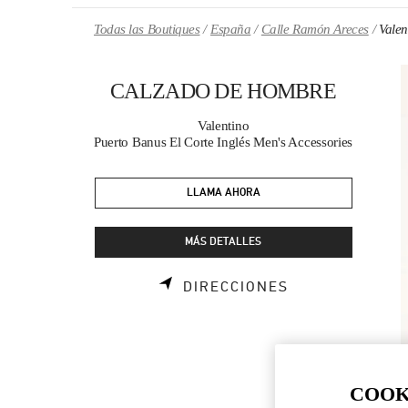
Skip to content
Return to Nav
Todas las Boutiques
España
Calle Ramón Areces
Vale
CALZADO DE HOMBRE
Valentino
Puerto Banus El Corte Inglés Men's Accessories
LLAMA AHORA
MÁS DETALLES
LINK OPENS I
DIRECCIONES
COOK