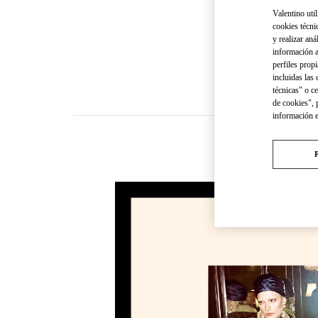
Valentino util
cookies técni
y realizar aná
información a
perfiles propi
incluidas las
técnicas" o c
de cookies", 
información 
NOVEDADE