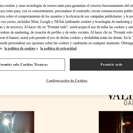
iza cookies y otras tecnologías de rastreo tanto para garantizar el correcto funcionamiento del sit
cas) como para, con su consentimiento, personalizar el contenido, enviar comunicaciones publici
lisis sobre el comportamiento de los usuarios y la eficacia de sus campañas publicitarias, y le pr
 sus socios, incluidos Meta, Google y TikTok (utilizando cookies y tecnologías de marketing y
as y de terceros). Al hacer clic en "Permitir todo", usted acepta el uso de todas las cookies y ras
DESCUBRE MÁS
 cookies de marketing, de creación de perfiles y de redes sociales. Al hacer clic en "Permitir sol
errar el banner, usted solo permite el uso de dichas cookies y deshabilita todas las demás. En la
puede personalizar sus opciones sobre las cookies y cambiarlas en cualquier momento. Obteng
en
la política de cookies
y
la política de privacidad
.
S EN VALENTINO BOUTIQUE - Puerto Banus El Corte Inglés Men's Ac
Permitir solo Cookies Técnicas
Permitir todo
Configuración de Cookies