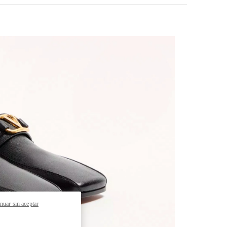
pens in New Tab
nuar sin aceptar