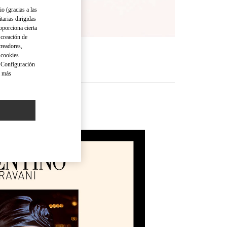
io (gracias a las
tarias dirigidas
oporciona cierta
 creación de
treadores,
o cookies
 "Configuración
a más
cessories