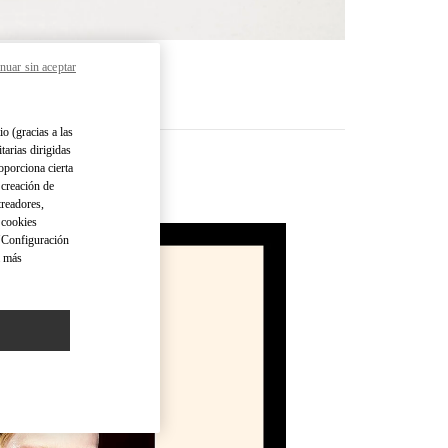
nuar sin aceptar
MÁS
io (gracias a las
tarias dirigidas
oporciona cierta
 creación de
treadores,
o cookies
 "Configuración
a más