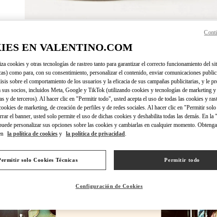
Conti
DESCUBRE 
IES EN VALENTINO.COM
iza cookies y otras tecnologías de rastreo tanto para garantizar el correcto funcionamiento del sit
cas) como para, con su consentimiento, personalizar el contenido, enviar comunicaciones publici
lisis sobre el comportamiento de los usuarios y la eficacia de sus campañas publicitarias, y le pr
NOVEDADES EN VALENTINO BOUTIQUE - Puerto Banus
 sus socios, incluidos Meta, Google y TikTok (utilizando cookies y tecnologías de marketing y
as y de terceros). Al hacer clic en "Permitir todo", usted acepta el uso de todas las cookies y ras
 cookies de marketing, de creación de perfiles y de redes sociales. Al hacer clic en "Permitir sol
errar el banner, usted solo permite el uso de dichas cookies y deshabilita todas las demás. En la
puede personalizar sus opciones sobre las cookies y cambiarlas en cualquier momento. Obteng
en
la política de cookies
y
la política de privacidad
.
Permitir solo Cookies Técnicas
Permitir todo
Configuración de Cookies