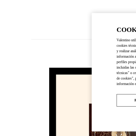
COOK
Valentino util
cookies técni
y realizar aná
información a
perfiles propi
incluidas las
técnicas" o c
de cookies", 
información 