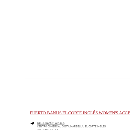
PUERTO BANUS EL CORTE INGLÉS WOMEN'S ACCE
CALLE RAMÓN ARECES
CENTRO COMERCIAL COSTA MARBELLA, EL CORTE INGLÉS
29660
MARBELLA