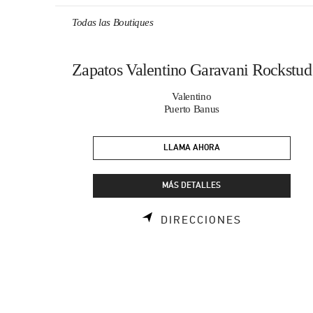
Skip to content
Return to Nav
Todas las Boutiques
Zapatos Valentino Garavani Rockstud
Valentino
Puerto Banus
LLAMA AHORA
MÁS DETALLES
LINK OPENS
DIRECCIONES