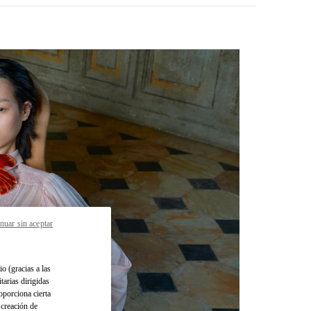
nuar sin aceptar
pens in New Tab
io (gracias a las
tarias dirigidas
oporciona cierta
 creación de