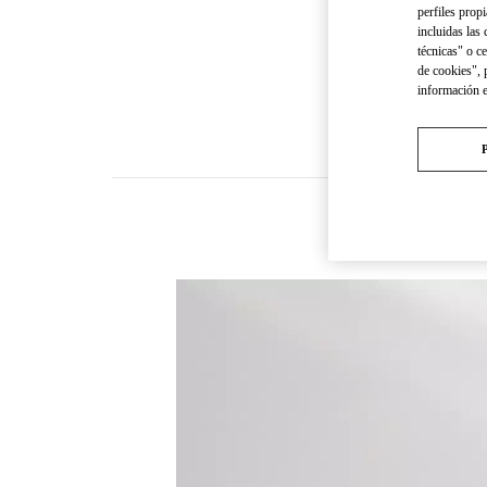
perfiles propi
incluidas las
técnicas" o c
de cookies", 
información 