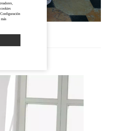
treadores,
o cookies
 "Configuración
a más