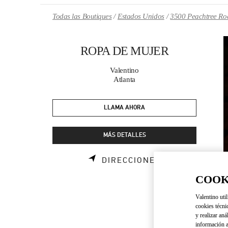
Skip to content
Return to Nav
Todas las Boutiques
Estados Unidos
3500 Peachtree R
ROPA DE MUJER
Valentino
Atlanta
LLAMA AHORA
MÁS DETALLES
LINK OPENS I
DIRECCIONES
COOK
Valentino util
cookies técni
y realizar aná
información a