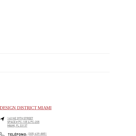
DESIGN DISTRICT MIAMI
140 NE 39TH STREET
SPACE # PC-105 & PC-205
MIAMI
,
FL
33137
PHONE
TELÉFONO:
(305) 639-8851