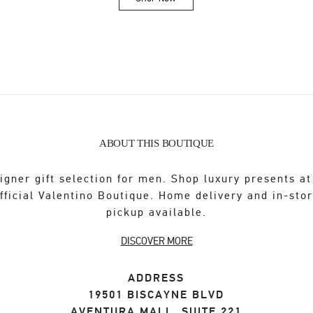
Link Opens in New Tab
ABOUT THIS BOUTIQUE
igner gift selection for men. Shop luxury presents at
fficial Valentino Boutique. Home delivery and in-sto
pickup available.
DISCOVER MORE
ADDRESS
19501 BISCAYNE BLVD
AVENTURA MALL, SUITE 221