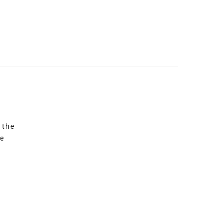
 the
re