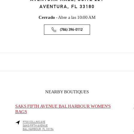
AVENTURA
,
FL
33180
Cerrado
- Abre a las
10:00 AM
(786) 396-0112
NEARBY BOUTIQUES
SAKS FIFTH AVENUE BAL HARBOUR WOMEN'S
BAGS
9700 COLLINS AVE
SAKS FIFTH AVENUE
BAL HARBOUR
,
FL
33154