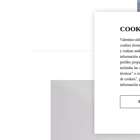
COOK
Valentino util
cookies técni
y realizar aná
información a
perfiles propi
incluidas las
técnicas" o c
de cookies", 
información 