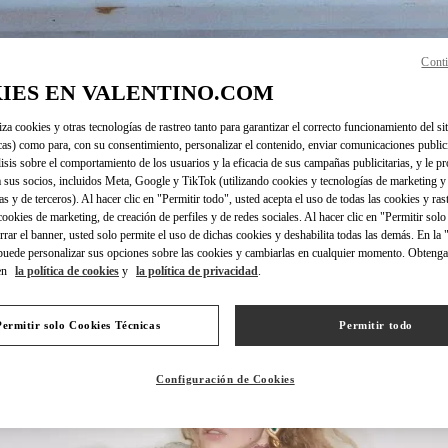
Conti
IES EN VALENTINO.COM
DISCOVER MORE
iza cookies y otras tecnologías de rastreo tanto para garantizar el correcto funcionamiento del sit
cas) como para, con su consentimiento, personalizar el contenido, enviar comunicaciones publici
lisis sobre el comportamiento de los usuarios y la eficacia de sus campañas publicitarias, y le pr
 sus socios, incluidos Meta, Google y TikTok (utilizando cookies y tecnologías de marketing y
as y de terceros). Al hacer clic en "Permitir todo", usted acepta el uso de todas las cookies y ras
NOVEDADES
 cookies de marketing, de creación de perfiles y de redes sociales. Al hacer clic en "Permitir sol
errar el banner, usted solo permite el uso de dichas cookies y deshabilita todas las demás. En la
puede personalizar sus opciones sobre las cookies y cambiarlas en cualquier momento. Obteng
en
la política de cookies
y
la política de privacidad
.
Permitir solo Cookies Técnicas
Permitir todo
Configuración de Cookies