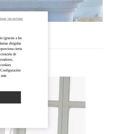
nuar sin aceptar
io (gracias a las
tarias dirigidas
oporciona cierta
 creación de
treadores,
o cookies
 "Configuración
a más