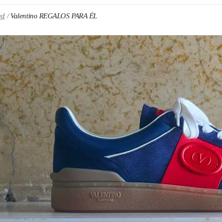
vd
Valentino REGALOS PARA ÉL
N NEW TAB
Link O