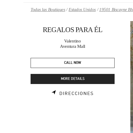
Skip to content
Return to Nav
Todas las Boutiques
Estados Unidos
19501 Biscayne Bl
REGALOS PARA ÉL
Valentino
Aventura Mall
CALL NOW
MORE DETAILS
LINK OPENS I
DIRECCIONES