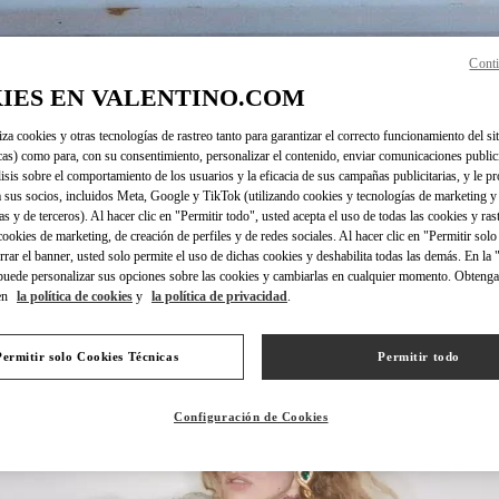
Conti
IES EN VALENTINO.COM
DISCOVER MORE
iza cookies y otras tecnologías de rastreo tanto para garantizar el correcto funcionamiento del sit
cas) como para, con su consentimiento, personalizar el contenido, enviar comunicaciones publici
lisis sobre el comportamiento de los usuarios y la eficacia de sus campañas publicitarias, y le pr
 sus socios, incluidos Meta, Google y TikTok (utilizando cookies y tecnologías de marketing y
as y de terceros). Al hacer clic en "Permitir todo", usted acepta el uso de todas las cookies y ras
 cookies de marketing, de creación de perfiles y de redes sociales. Al hacer clic en "Permitir sol
NOVEDADES
errar el banner, usted solo permite el uso de dichas cookies y deshabilita todas las demás. En la
puede personalizar sus opciones sobre las cookies y cambiarlas en cualquier momento. Obteng
en
la política de cookies
y
la política de privacidad
.
Permitir solo Cookies Técnicas
Permitir todo
Configuración de Cookies