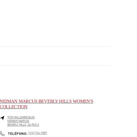
NEIMAN MARCUS BEVERLY HILLS WOMEN'S
COLLECTION
9700 WILLSHIRE BLVD
NEIMAN MARCUS
BEVERLY HILLS
,
CA
90212
PHONE
TELÉFONO:
(310) 734-7857