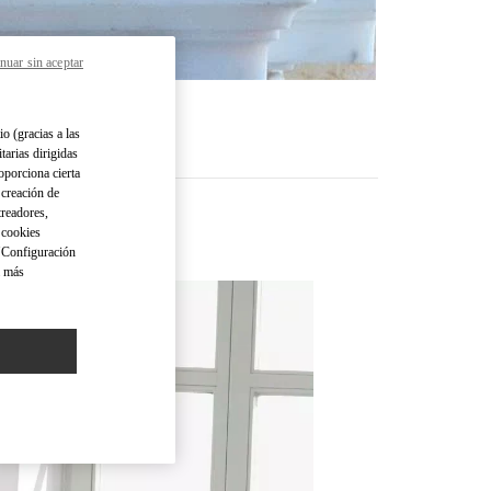
nuar sin aceptar
io (gracias a las
tarias dirigidas
oporciona cierta
 creación de
treadores,
o cookies
 "Configuración
a más