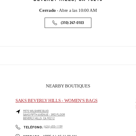
Cerrado
- Abre a las
10:00 AM
(310) 247-0103
NEARBY BOUTIQUES
SAKS BEVERLY HILLS - WOMEN'S BAGS
9570 WILSHIRE BLVD
SAKS FIFTH AVENUE - 3RD FLOOR
BEVERLY HILLS
,
CA
90212
PHONE
TELÉFONO:
(424) 453-1159