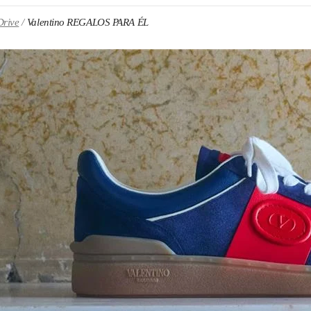
Drive
Valentino REGALOS PARA ÉL
N NEW TAB
Link O