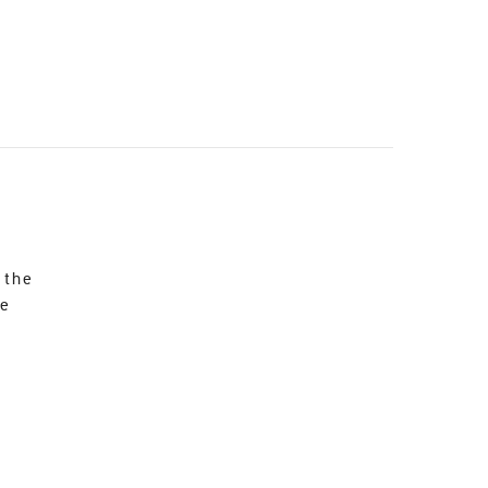
 the
re