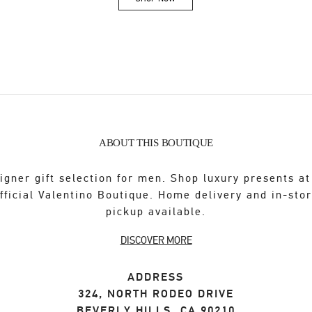
Link Opens in New Tab
ABOUT THIS BOUTIQUE
igner gift selection for men. Shop luxury presents at
fficial Valentino Boutique. Home delivery and in-sto
pickup available.
DISCOVER MORE
ADDRESS
324, NORTH RODEO DRIVE
BEVERLY HILLS
,
CA
90210