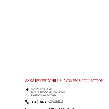
SAKS BEVERLY HILLS - WOMEN'S COLLECTION
9570 WILSHIRE BLVD
SAKS FIFTH AVENUE - 3RD FLOOR
BEVERLY HILLS
,
CA
90212
PHONE
TELÉFONO:
(424) 453-7215