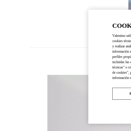
COOK
Valentino util
cookies técni
y realizar aná
información a
perfiles propi
incluidas las
técnicas" o c
de cookies", 
información 