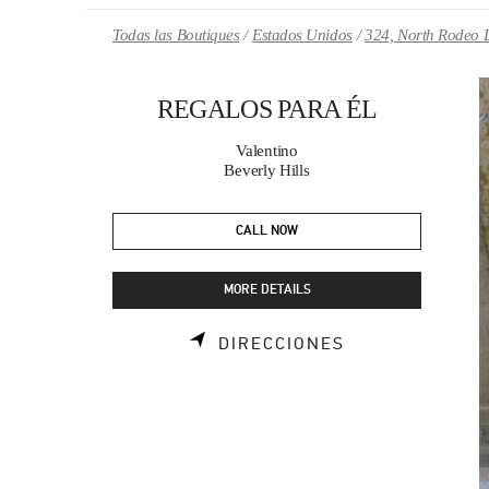
Skip to content
Return to Nav
Todas las Boutiques
Estados Unidos
324, North Rodeo 
REGALOS PARA ÉL
Valentino
Beverly Hills
CALL NOW
MORE DETAILS
LINK OPENS I
DIRECCIONES