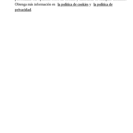
Obtenga más información en
la política de cookies
y
la política de
privacidad
.
DESCUBRE MÁS
NOVEDADES