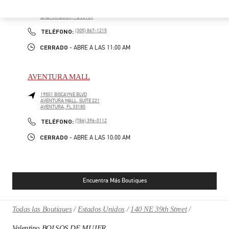
9700, COLLINS AVENUE
BAL HARBOUR SHOPS
BAL HARBOUR
,
FL
33154
PHONE
TELÉFONO:
(305) 867-1215
CERRADO
- ABRE A LAS
11:00 AM
AVENTURA MALL
19501 BISCAYNE BLVD
AVENTURA MALL, SUITE 221
AVENTURA
,
FL
33180
PHONE
TELÉFONO:
(786) 396-0112
CERRADO
- ABRE A LAS
10:00 AM
Encuentra Más Boutiques
Todas las Boutiques
Estados Unidos
140 NE 39th Street
Valentino BOLSOS DE MUJER