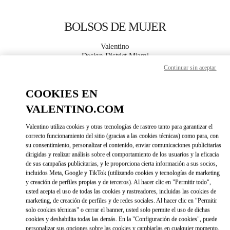
Skip to content
Return to Nav
BOLSOS DE MUJER
Valentino
Design District Miami
Continuar sin aceptar
LLAMA AHORA
COOKIES EN
VALENTINO.COM
MÁS DETALLES
Valentino utiliza cookies y otras tecnologías de rastreo tanto para garantizar el
LINK OPENS IN 
DIRECCIONES
correcto funcionamiento del sitio (gracias a las cookies técnicas) como para, con
su consentimiento, personalizar el contenido, enviar comunicaciones publicitarias
dirigidas y realizar análisis sobre el comportamiento de los usuarios y la eficacia
de sus campañas publicitarias, y le proporciona cierta información a sus socios,
incluidos Meta, Google y TikTok (utilizando cookies y tecnologías de marketing
y creación de perfiles propias y de terceros). Al hacer clic en "Permitir todo",
usted acepta el uso de todas las cookies y rastreadores, incluidas las cookies de
marketing, de creación de perfiles y de redes sociales. Al hacer clic en "Permitir
solo cookies técnicas" o cerrar el banner, usted solo permite el uso de dichas
cookies y deshabilita todas las demás. En la "Configuración de cookies", puede
Link Opens in New Tab
personalizar sus opciones sobre las cookies y cambiarlas en cualquier momento.