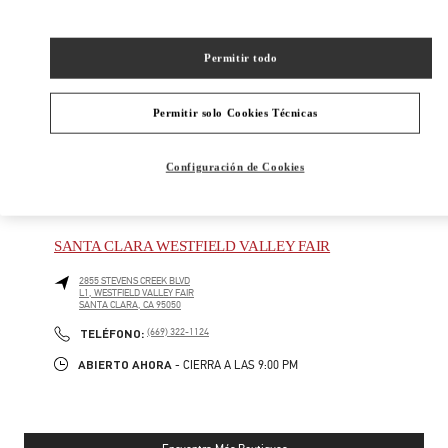
New Tab
Link Opens in New Tab
VALENTINO PRE-FALL 2026
Permitir todo
SHOP NOW
Link Opens in New Tab
Permitir solo Cookies Técnicas
Configuración de Cookies
BOUTIQUES CERCANAS
SANTA CLARA WESTFIELD VALLEY FAIR
2855 STEVENS CREEK BLVD
L1, WESTFIELD VALLEY FAIR
SANTA CLARA
,
CA
95050
PHONE
TELÉFONO:
(669) 322-1124
ABIERTO AHORA
- CIERRA A LAS
9:00 PM