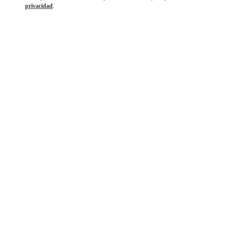
privacidad
.
DESCUBRE MÁS
NOVEDADES