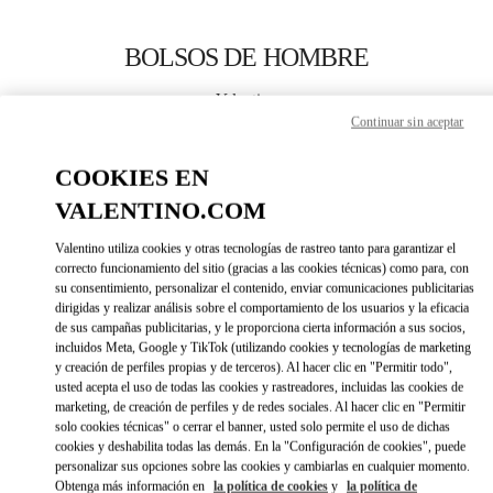
Skip to content
Return to Nav
BOLSOS DE HOMBRE
Valentino
San Francisco
Continuar sin aceptar
COOKIES EN
LLAMA AHORA
VALENTINO.COM
MÁS DETALLES
Valentino utiliza cookies y otras tecnologías de rastreo tanto para garantizar el
correcto funcionamiento del sitio (gracias a las cookies técnicas) como para, con
su consentimiento, personalizar el contenido, enviar comunicaciones publicitarias
LINK OPENS IN 
DIRECCIONES
dirigidas y realizar análisis sobre el comportamiento de los usuarios y la eficacia
de sus campañas publicitarias, y le proporciona cierta información a sus socios,
incluidos Meta, Google y TikTok (utilizando cookies y tecnologías de marketing
y creación de perfiles propias y de terceros). Al hacer clic en "Permitir todo",
usted acepta el uso de todas las cookies y rastreadores, incluidas las cookies de
marketing, de creación de perfiles y de redes sociales. Al hacer clic en "Permitir
solo cookies técnicas" o cerrar el banner, usted solo permite el uso de dichas
cookies y deshabilita todas las demás. En la "Configuración de cookies", puede
personalizar sus opciones sobre las cookies y cambiarlas en cualquier momento.
Obtenga más información en
la política de cookies
y
la política de
Link Opens in New Tab