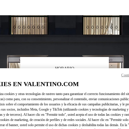
HORARIO
Conti
Día de la Semana
Horario
Domingo
12:00 PM
-
5:00 PM
IES EN VALENTINO.COM
Lunes
10:00 AM
-
6:00 PM
Martes
10:00 AM
-
6:00 PM
iza cookies y otras tecnologías de rastreo tanto para garantizar el correcto funcionamiento del sit
Miércoles
10:00 AM
-
6:00 PM
cas) como para, con su consentimiento, personalizar el contenido, enviar comunicaciones publici
Jueves
10:00 AM
-
6:00 PM
lisis sobre el comportamiento de los usuarios y la eficacia de sus campañas publicitarias, y le pr
 sus socios, incluidos Meta, Google y TikTok (utilizando cookies y tecnologías de marketing y
Viernes
10:00 AM
-
6:00 PM
as y de terceros). Al hacer clic en "Permitir todo", usted acepta el uso de todas las cookies y ras
Sábado
10:00 AM
-
6:00 PM
 cookies de marketing, de creación de perfiles y de redes sociales. Al hacer clic en "Permitir sol
errar el banner, usted solo permite el uso de dichas cookies y deshabilita todas las demás. En la