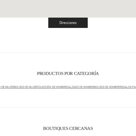
Direcciones
Link Opens in New Tab
PRODUCTOS POR CATEGORÍA
 DE MUJER
BOLSOS DE MUJER
COLECCIÓN DE HOMBRE
CALZADO DE HOMBRE
BOLSOS DE HOMBRE
REGALOS PA
BOUTIQUES CERCANAS