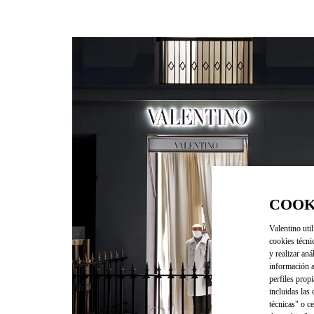
COOK
Valentino util
cookies técni
y realizar aná
información a
perfiles propi
incluidas las
técnicas" o c