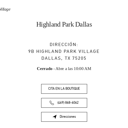
illage
Highland Park Dallas
DIRECCIÓN:
9B HIGHLAND PARK VILLAGE
DALLAS
,
TX
75205
Cerrado
- Abre a las
10:00 AM
CITA EN LA BOUTIQUE
(469) 868-6062
Direcciones
Link Opens in New Tab