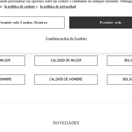
puede personalizar sus opciones sobre las cookies y cambiarlas en cualquier momento. Obteng
en
la política de cookies
y
la política de privacidad
.
Permitir solo Cookies Técnicas
Permitir todo
Configuración de Cookies
EN ESTA BOUTIQUE ENCONTRARÁS
 MUJER
CALZADO DE MUJER
BOLS
 HOMBRE
CALZADO DE HOMBRE
BOLS
NOVEDADES