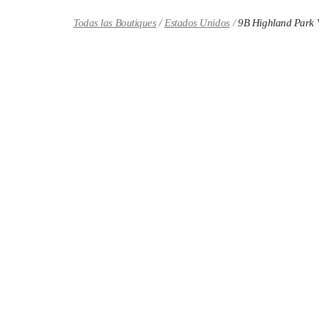
Skip to content
Return to Nav
Todas las Boutiques
Estados Unidos
9B Highland Park V