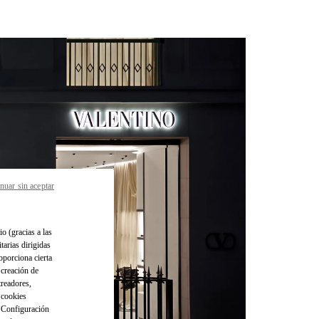
nuar sin aceptar
io (gracias a las
tarias dirigidas
oporciona cierta
 creación de
treadores,
o cookies
 "Configuración