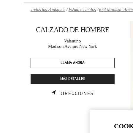
Skip to content
Return to Nav
Todas las Boutiques
Estados Unidos
654 Madison Aven
CALZADO DE HOMBRE
Valentino
Madison Avenue New York
LLAMA AHORA
MÁS DETALLES
LINK OPENS I
DIRECCIONES
COOK