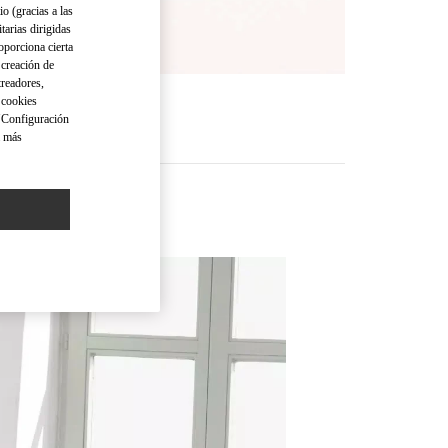
io (gracias a las
tarias dirigidas
oporciona cierta
 creación de
treadores,
o cookies
 "Configuración
a más