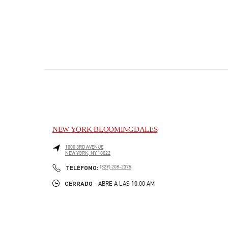
NEW YORK BLOOMINGDALES
1000 3RD AVENUE
NEW YORK
,
NY
10022
PHONE
TELÉFONO:
(329) 208-2375
CERRADO
- ABRE A LAS
10:00 AM