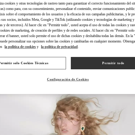
iza cookies y otras tecnologías de rastreo tanto para garantizar el correcto funcionamiento del sit
cas) como para, con su consentimiento, personalizar el contenido, enviar comunicaciones publici
lisis sobre el comportamiento de los usuarios y la eficacia de sus campañas publicitarias, y le pr
 sus socios, incluidos Meta, Google y TikTok (utilizando cookies y tecnologías de marketing y
as y de terceros). Al hacer clic en "Permitir todo", usted acepta el uso de todas las cookies y ras
 cookies de marketing, de creación de perfiles y de redes sociales. Al hacer clic en "Permitir sol
DESCUBRE MÁS
errar el banner, usted solo permite el uso de dichas cookies y deshabilita todas las demás. En la
puede personalizar sus opciones sobre las cookies y cambiarlas en cualquier momento. Obteng
en
la política de cookies
y
la política de privacidad
.
Permitir solo Cookies Técnicas
Permitir todo
NOVEDADES
Configuración de Cookies