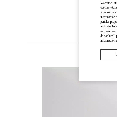
Valentino util
cookies técni
y realizar aná
información a
perfiles propi
incluidas las
técnicas" o c
de cookies", 
información 