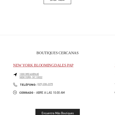
Link Opens in New Tab
BOUTIQUES CERCANAS
NEW YORK BLOOMINGDALES PAP
1000 3RD AVENUE
NEW YORK
,
NY
10022
PHONE
TELÉFONO:
(329) 208-2375
CERRADO
- ABRE A LAS
10:00 AM
Encuentra Más Boutiques