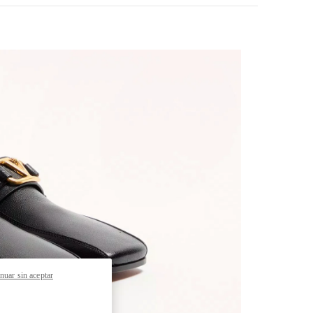
pens in New Tab
nuar sin aceptar