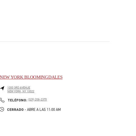
NEW YORK BLOOMINGDALES
1000 3RD AVENUE
NEW YORK
,
NY
10022
PHONE
TELÉFONO:
(329) 208-2375
CERRADO
- ABRE A LAS
11:00 AM