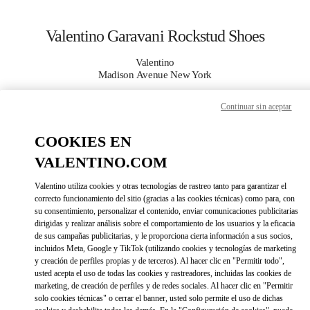
Skip to content
Return to Nav
Valentino Garavani Rockstud Shoes
Valentino
Madison Avenue New York
Continuar sin aceptar
CALL NOW
COOKIES EN
MORE DETAILS
VALENTINO.COM
LINK OPENS IN 
DIRECCIONES
Valentino utiliza cookies y otras tecnologías de rastreo tanto para garantizar el
correcto funcionamiento del sitio (gracias a las cookies técnicas) como para, con
su consentimiento, personalizar el contenido, enviar comunicaciones publicitarias
dirigidas y realizar análisis sobre el comportamiento de los usuarios y la eficacia
de sus campañas publicitarias, y le proporciona cierta información a sus socios,
incluidos Meta, Google y TikTok (utilizando cookies y tecnologías de marketing
y creación de perfiles propias y de terceros). Al hacer clic en "Permitir todo",
usted acepta el uso de todas las cookies y rastreadores, incluidas las cookies de
marketing, de creación de perfiles y de redes sociales. Al hacer clic en "Permitir
solo cookies técnicas" o cerrar el banner, usted solo permite el uso de dichas
Link Opens in New Tab