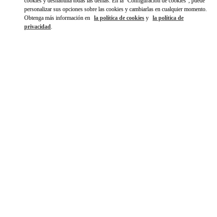
cookies y deshabilita todas las demás. En la "Configuración de cookies", puede
personalizar sus opciones sobre las cookies y cambiarlas en cualquier momento.
Obtenga más información en
la política de cookies
y
la política de
privacidad
.
DISCOVER MORE
NOVEDADES