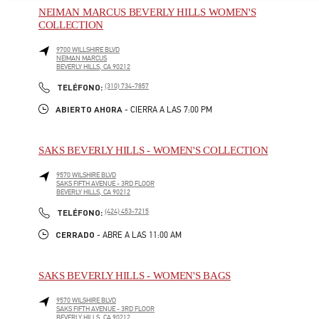
NEIMAN MARCUS BEVERLY HILLS WOMEN'S
COLLECTION
9700 WILLSHIRE BLVD
NEIMAN MARCUS
BEVERLY HILLS
,
CA
90212
LINK OPENS IN NEW TAB
PHONE
TELÉFONO:
(310) 734-7857
ABIERTO AHORA
- CIERRA A LAS
7:00 PM
SAKS BEVERLY HILLS - WOMEN'S COLLECTION
9570 WILSHIRE BLVD
SAKS FIFTH AVENUE - 3RD FLOOR
BEVERLY HILLS
,
CA
90212
LINK OPENS IN NEW TAB
PHONE
TELÉFONO:
(424) 453-7215
CERRADO
- ABRE A LAS
11:00 AM
SAKS BEVERLY HILLS - WOMEN'S BAGS
9570 WILSHIRE BLVD
SAKS FIFTH AVENUE - 3RD FLOOR
BEVERLY HILLS
,
CA
90212