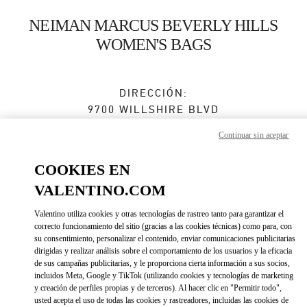
Skip to content
Return to Nav
NEIMAN MARCUS BEVERLY HILLS
WOMEN'S BAGS
DIRECCIÓN:
9700 WILLSHIRE BLVD
NEIMAN MARCUS, GROUND FLOOR
Continuar sin aceptar
BEVERLY HILLS
,
CA
90212
COOKIES EN
Abierto ahora
- Cierra a las
7:00 PM
VALENTINO.COM
Valentino utiliza cookies y otras tecnologías de rastreo tanto para garantizar el
BOOK AN APPOINTMENT
correcto funcionamiento del sitio (gracias a las cookies técnicas) como para, con
su consentimiento, personalizar el contenido, enviar comunicaciones publicitarias
dirigidas y realizar análisis sobre el comportamiento de los usuarios y la eficacia
(310) 734-7857
de sus campañas publicitarias, y le proporciona cierta información a sus socios,
incluidos Meta, Google y TikTok (utilizando cookies y tecnologías de marketing
y creación de perfiles propias y de terceros). Al hacer clic en "Permitir todo",
Direcciones
Link Opens in New Tab
usted acepta el uso de todas las cookies y rastreadores, incluidas las cookies de