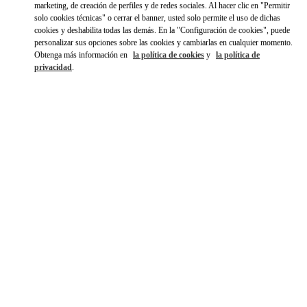
marketing, de creación de perfiles y de redes sociales. Al hacer clic en "Permitir
solo cookies técnicas" o cerrar el banner, usted solo permite el uso de dichas
Ir con un Uber
cookies y deshabilita todas las demás. En la "Configuración de cookies", puede
personalizar sus opciones sobre las cookies y cambiarlas en cualquier momento.
Obtenga más información en
la política de cookies
y
la política de
privacidad
.
HORARIO
Día de la Semana
Horario
Domingo
12:00 PM
-
6:00 PM
Lunes
10:00 AM
-
7:00 PM
Martes
10:00 AM
-
7:00 PM
Miércoles
10:00 AM
-
7:00 PM