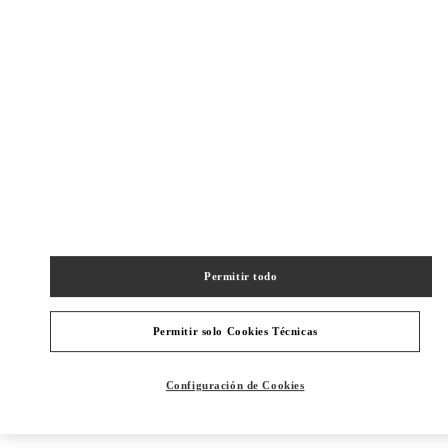
Direcciones
Link Opens in New Tab
Permitir todo
Permitir solo Cookies Técnicas
Configuración de Cookies
BOUTIQUES CERCANAS