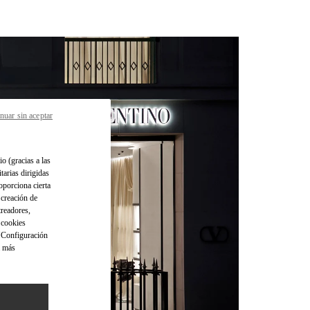
nuar sin aceptar
io (gracias a las
tarias dirigidas
oporciona cierta
 creación de
treadores,
o cookies
 "Configuración
a más