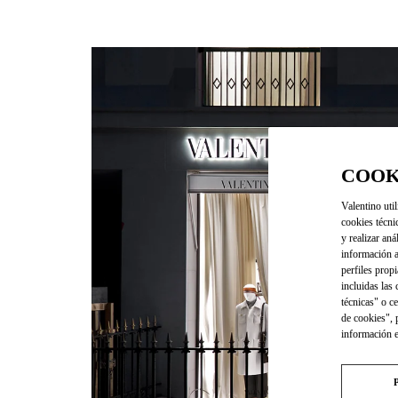
COOK
Valentino util
cookies técni
y realizar aná
información a
perfiles propi
incluidas las
técnicas" o c
de cookies", 
información 