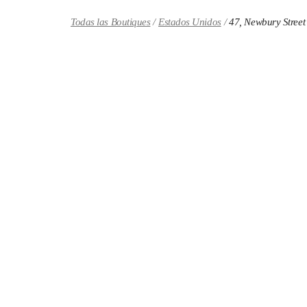
Skip to content
Return to Nav
Todas las Boutiques
Estados Unidos
47, Newbury Street