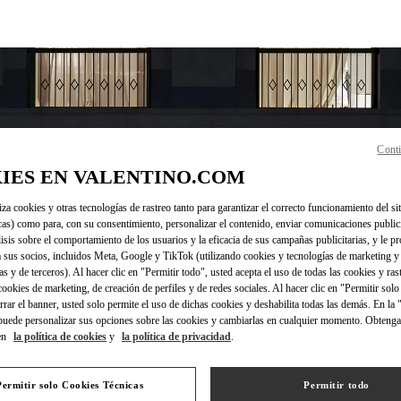
Conti
IES EN VALENTINO.COM
iza cookies y otras tecnologías de rastreo tanto para garantizar el correcto funcionamiento del sit
HORARIO
cas) como para, con su consentimiento, personalizar el contenido, enviar comunicaciones publici
lisis sobre el comportamiento de los usuarios y la eficacia de sus campañas publicitarias, y le pr
Día de la Semana
Horario
Domingo
12:00 PM
-
5:00 PM
 sus socios, incluidos Meta, Google y TikTok (utilizando cookies y tecnologías de marketing y
Lunes
11:00 AM
-
5:00 PM
as y de terceros). Al hacer clic en "Permitir todo", usted acepta el uso de todas las cookies y ras
Martes
11:00 AM
-
5:00 PM
 cookies de marketing, de creación de perfiles y de redes sociales. Al hacer clic en "Permitir sol
Miércoles
11:00 AM
-
5:00 PM
errar el banner, usted solo permite el uso de dichas cookies y deshabilita todas las demás. En la
puede personalizar sus opciones sobre las cookies y cambiarlas en cualquier momento. Obteng
Jueves
11:00 AM
-
5:00 PM
en
la política de cookies
y
la política de privacidad
.
Viernes
11:00 AM
-
5:00 PM
Sábado
11:00 AM
-
5:00 PM
Permitir solo Cookies Técnicas
Permitir todo