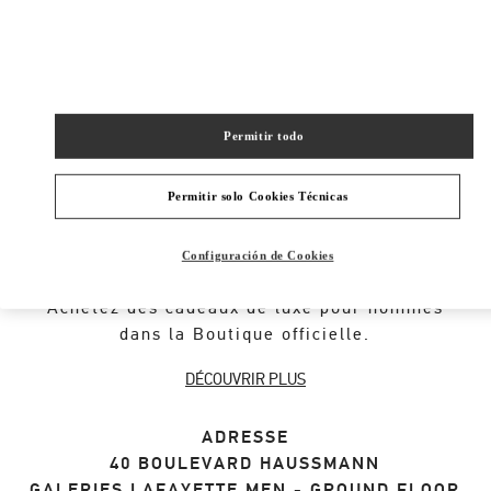
SHOP NOW
Link Opens in New Tab
Permitir todo
Permitir solo Cookies Técnicas
À PROPOS DE LA BOUTIQUE
Découvrez la sélection de cadeaux pour
Configuración de Cookies
hommes par le créateur Valentino Garavani.
Achetez des cadeaux de luxe pour hommes
dans la Boutique officielle.
DÉCOUVRIR PLUS
ADRESSE
40 BOULEVARD HAUSSMANN
GALERIES LAFAYETTE MEN - GROUND FLOOR