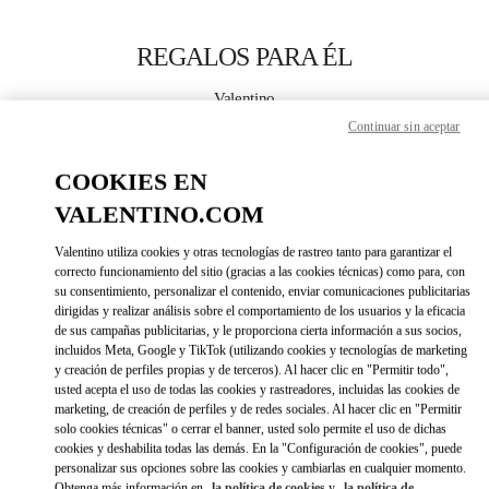
Skip to content
Return to Nav
REGALOS PARA ÉL
Valentino
Paris Galeries Lafayette Men's Bags
Continuar sin aceptar
COOKIES EN
APPELLE MAINTENANT
VALENTINO.COM
LINK OPENS IN 
DIRECCIONES
Valentino utiliza cookies y otras tecnologías de rastreo tanto para garantizar el
correcto funcionamiento del sitio (gracias a las cookies técnicas) como para, con
su consentimiento, personalizar el contenido, enviar comunicaciones publicitarias
dirigidas y realizar análisis sobre el comportamiento de los usuarios y la eficacia
de sus campañas publicitarias, y le proporciona cierta información a sus socios,
incluidos Meta, Google y TikTok (utilizando cookies y tecnologías de marketing
y creación de perfiles propias y de terceros). Al hacer clic en "Permitir todo",
usted acepta el uso de todas las cookies y rastreadores, incluidas las cookies de
marketing, de creación de perfiles y de redes sociales. Al hacer clic en "Permitir
Link Opens in New Tab
solo cookies técnicas" o cerrar el banner, usted solo permite el uso de dichas
cookies y deshabilita todas las demás. En la "Configuración de cookies", puede
personalizar sus opciones sobre las cookies y cambiarlas en cualquier momento.
Obtenga más información en
la política de cookies
y
la política de