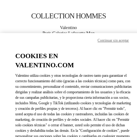
Skip to content
Return to Nav
COLLECTION HOMMES
Valentino
Paris Galeries Lafayette Man
Continuar sin aceptar
APPELLE MAINTENANT
COOKIES EN
VALENTINO.COM
PLUS DE DÉTAILS
Valentino utiliza cookies y otras tecnologías de rastreo tanto para garantizar el
LINK OPENS IN 
DIRECCIONES
correcto funcionamiento del sitio (gracias a las cookies técnicas) como para, con
su consentimiento, personalizar el contenido, enviar comunicaciones publicitarias
dirigidas y realizar análisis sobre el comportamiento de los usuarios y la eficacia
de sus campañas publicitarias, y le proporciona cierta información a sus socios,
incluidos Meta, Google y TikTok (utilizando cookies y tecnologías de marketing
y creación de perfiles propias y de terceros). Al hacer clic en "Permitir todo",
usted acepta el uso de todas las cookies y rastreadores, incluidas las cookies de
marketing, de creación de perfiles y de redes sociales. Al hacer clic en "Permitir
solo cookies técnicas" o cerrar el banner, usted solo permite el uso de dichas
cookies y deshabilita todas las demás. En la "Configuración de cookies", puede
Link Opens in New Tab
personalizar sus opciones sobre las cookies y cambiarlas en cualquier momento.