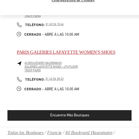
40 BOULEVARD HAUSSMANN
GALERIES LAFAYETTE MEN - 1ST FLOOR
75009
PARIS
PHONE
TELÉFONO:
01 40 36 18 46
CERRADO
- ABRE A LAS
10:00 AM
PARIS GALERIES LAFAYETTE WOMEN'S SHOES
40 BOULEVARD HAUSSMANN
GALERIES LAFAYETTE SHOES - 4TH FLOOR
75009
PARIS
PHONE
TELÉFONO:
01 42 06 38 22
CERRADO
- ABRE A LAS
10:00 AM
Encuentra Más Boutiques
Todas las Boutiques
Francia
40 Boulevard Haussmann