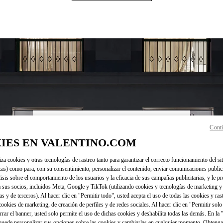
Conti
HORARIO
IES EN VALENTINO.COM
Día de la Semana
Domingo
11:00 AM
Horario
-
8:00 PM
Lunes
10:00 AM
-
8:30 PM
iza cookies y otras tecnologías de rastreo tanto para garantizar el correcto funcionamiento del sit
cas) como para, con su consentimiento, personalizar el contenido, enviar comunicaciones publici
Martes
10:00 AM
-
8:30 PM
lisis sobre el comportamiento de los usuarios y la eficacia de sus campañas publicitarias, y le pr
Miércoles
10:00 AM
-
8:30 PM
 sus socios, incluidos Meta, Google y TikTok (utilizando cookies y tecnologías de marketing y
Jueves
10:00 AM
-
8:30 PM
as y de terceros). Al hacer clic en "Permitir todo", usted acepta el uso de todas las cookies y ras
Viernes
10:00 AM
-
8:30 PM
 cookies de marketing, de creación de perfiles y de redes sociales. Al hacer clic en "Permitir sol
errar el banner, usted solo permite el uso de dichas cookies y deshabilita todas las demás. En la
Sábado
11:00 AM
-
8:00 PM
puede personalizar sus opciones sobre las cookies y cambiarlas en cualquier momento. Obteng