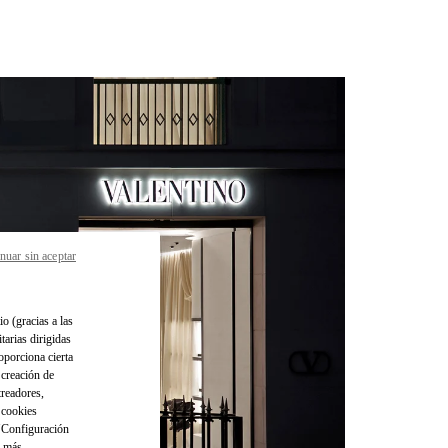
nuar sin aceptar
io (gracias a las
tarias dirigidas
oporciona cierta
 creación de
treadores,
o cookies
 "Configuración
a más