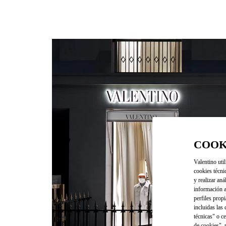
COOK
Valentino util
cookies técni
y realizar aná
información a
perfiles propi
incluidas las
técnicas" o c
de cookies", 