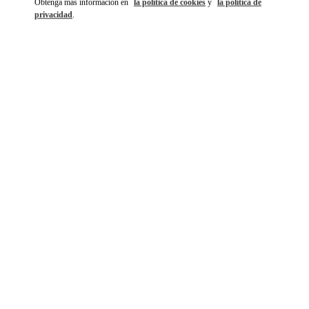
Obtenga más información en
la política de cookies
y
la política de
privacidad
.
DÉCOUVRIR PLUS
NOVEDADES