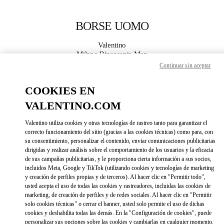
Skip to content
Return to Nav
BORSE UOMO
Valentino
Milano Rinascente Man
Continuar sin aceptar
CHIAMA ORA
COOKIES EN
VALENTINO.COM
MAGGIORI DETTAGLI
Valentino utiliza cookies y otras tecnologías de rastreo tanto para garantizar el
LINK OPENS IN 
correcto funcionamiento del sitio (gracias a las cookies técnicas) como para, con
DIRECCIONES
su consentimiento, personalizar el contenido, enviar comunicaciones publicitarias
dirigidas y realizar análisis sobre el comportamiento de los usuarios y la eficacia
de sus campañas publicitarias, y le proporciona cierta información a sus socios,
incluidos Meta, Google y TikTok (utilizando cookies y tecnologías de marketing
y creación de perfiles propias y de terceros). Al hacer clic en "Permitir todo",
usted acepta el uso de todas las cookies y rastreadores, incluidas las cookies de
marketing, de creación de perfiles y de redes sociales. Al hacer clic en "Permitir
solo cookies técnicas" o cerrar el banner, usted solo permite el uso de dichas
cookies y deshabilita todas las demás. En la "Configuración de cookies", puede
Link Opens in New Tab
personalizar sus opciones sobre las cookies y cambiarlas en cualquier momento.