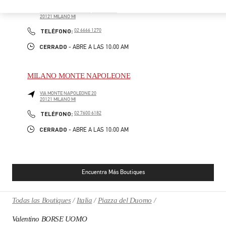
PIAZZA DEL DUOMO
LA RINASCENTE - SHOES, 3RD FLOOR
20121
MILANO
MI
PHONE
TELÉFONO:
02 6666 1270
CERRADO
- ABRE A LAS
10:00 AM
MILANO MONTE NAPOLEONE
VIA MONTE NAPOLEONE 20
20121
MILANO
MI
PHONE
TELÉFONO:
02 7600 6182
CERRADO
- ABRE A LAS
10:00 AM
Encuentra Más Boutiques
Todas las Boutiques
Italia
Piazza del Duomo
Valentino BORSE UOMO