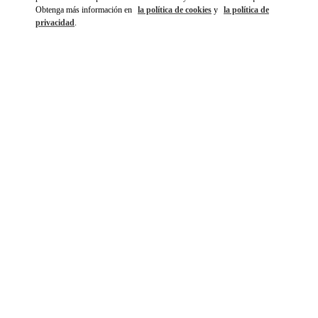
Obtenga más información en
la política de cookies
y
la política de
privacidad
.
SCOPRI DI PIÙ
NOVEDADES