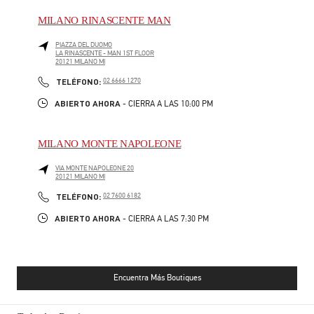
MILANO RINASCENTE MAN
PIAZZA DEL DUOMO
LA RINASCENTE - MAN 1ST FLOOR
20121
MILANO
MI
PHONE
TELÉFONO:
02 6666 1270
ABIERTO AHORA
- CIERRA A LAS
10:00 PM
MILANO MONTE NAPOLEONE
VIA MONTE NAPOLEONE 20
20121
MILANO
MI
PHONE
TELÉFONO:
02 7600 6182
ABIERTO AHORA
- CIERRA A LAS
7:30 PM
Encuentra Más Boutiques