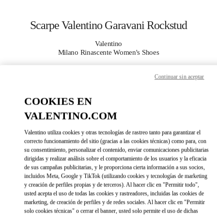
Skip to content
Return to Nav
Scarpe Valentino Garavani Rockstud
Valentino
Milano Rinascente Women's Shoes
Continuar sin aceptar
CHIAMA ORA
COOKIES EN
MAGGIORI DETTAGLI
VALENTINO.COM
LINK OPENS IN 
DIRECCIONES
Valentino utiliza cookies y otras tecnologías de rastreo tanto para garantizar el
correcto funcionamiento del sitio (gracias a las cookies técnicas) como para, con
su consentimiento, personalizar el contenido, enviar comunicaciones publicitarias
dirigidas y realizar análisis sobre el comportamiento de los usuarios y la eficacia
de sus campañas publicitarias, y le proporciona cierta información a sus socios,
incluidos Meta, Google y TikTok (utilizando cookies y tecnologías de marketing
y creación de perfiles propias y de terceros). Al hacer clic en "Permitir todo",
usted acepta el uso de todas las cookies y rastreadores, incluidas las cookies de
marketing, de creación de perfiles y de redes sociales. Al hacer clic en "Permitir
solo cookies técnicas" o cerrar el banner, usted solo permite el uso de dichas
Link Opens in New Tab