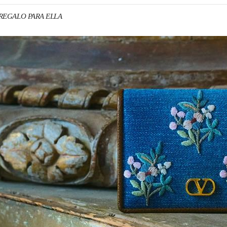
o REGALO PARA ELLA
N NEW TAB
Link O