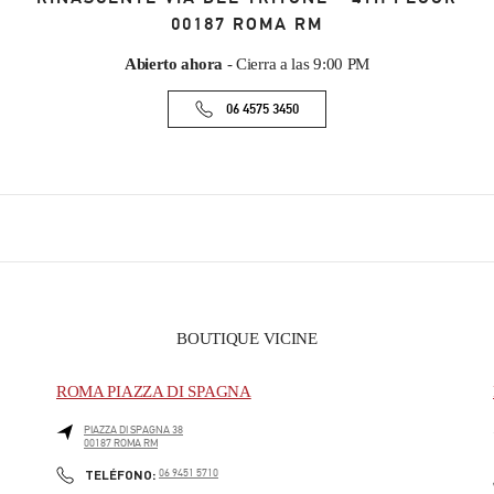
00187
ROMA
RM
Abierto ahora
- Cierra a las
9:00 PM
06 4575 3450
BOUTIQUE VICINE
ROMA PIAZZA DI SPAGNA
PIAZZA DI SPAGNA 38
00187
ROMA
RM
PHONE
TELÉFONO:
06 9451 5710