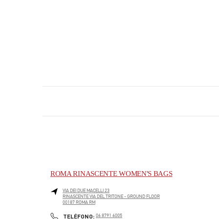
ROMA RINASCENTE WOMEN'S BAGS
VIA DEI DUE MACELLI 23
RINASCENTE VIA DEL TRITONE - GROUND FLOOR
00187
ROMA
RM
PHONE
TELÉFONO:
06 8791 6005