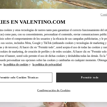
Conti
IES EN VALENTINO.COM
SCOPRI DI PIÙ
iza cookies y otras tecnologías de rastreo tanto para garantizar el correcto funcionamiento del sit
cas) como para, con su consentimiento, personalizar el contenido, enviar comunicaciones publici
lisis sobre el comportamiento de los usuarios y la eficacia de sus campañas publicitarias, y le pr
 sus socios, incluidos Meta, Google y TikTok (utilizando cookies y tecnologías de marketing y
as y de terceros). Al hacer clic en "Permitir todo", usted acepta el uso de todas las cookies y ras
NOVEDADES
 cookies de marketing, de creación de perfiles y de redes sociales. Al hacer clic en "Permitir sol
errar el banner, usted solo permite el uso de dichas cookies y deshabilita todas las demás. En la
puede personalizar sus opciones sobre las cookies y cambiarlas en cualquier momento. Obteng
en
la política de cookies
y
la política de privacidad
.
Permitir solo Cookies Técnicas
Permitir todo
Configuración de Cookies