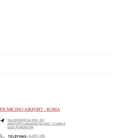
FIUMICINO AIRPORT - ROMA
VIA LEONARDO DA VINCI, 320
AEROPORTO LEONARDO DA VINCI - T3 AREA E
00054
FIUMICINO
RM
PHONE
TELÉFONO:
06 6501 1886