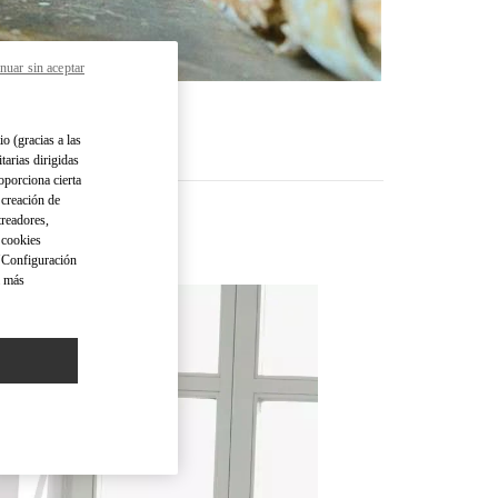
nuar sin aceptar
io (gracias a las
tarias dirigidas
oporciona cierta
 creación de
treadores,
o cookies
 "Configuración
a más