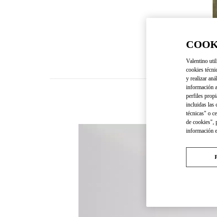
COOK
Valentino util
cookies técni
y realizar aná
información a
perfiles propi
incluidas las
técnicas" o c
de cookies", 
información 