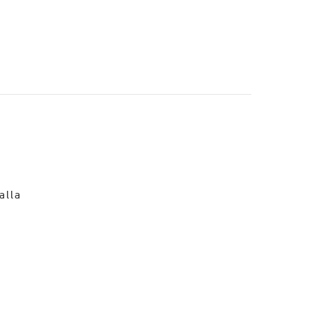
o
alla