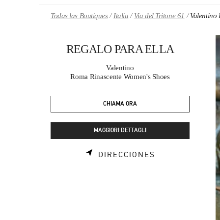
Skip to content
Return to Nav
Todas las Boutiques
Italia
Via del Tritone 61
Valentin
REGALO PARA ELLA
Valentino
Roma Rinascente Women's Shoes
CHIAMA ORA
MAGGIORI DETTAGLI
LINK OPENS I
DIRECCIONES