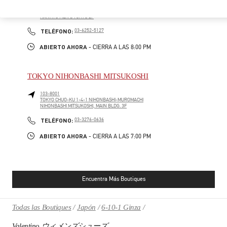
100-8488
TOKYO
CHIYODA-KU
2-5-1 YURAKUCHO
HANKYU MEN'S TOKYO 2F
PHONE
TELÉFONO:
03-6252-5127
ABIERTO AHORA
- CIERRA A LAS
8:00 PM
TOKYO NIHONBASHI MITSUKOSHI
103-8001
TOKYO
CHUO-KU
1-4-1 NIHONBASHI-MUROMACHI
NIHONBASHI MITSUKOSHI, MAIN BLDG. 3F
PHONE
TELÉFONO:
03-3276-0636
ABIERTO AHORA
- CIERRA A LAS
7:00 PM
Encuentra Más Boutiques
Todas las Boutiques
Japón
6-10-1 Ginza
Valentino ウィメンズシューズ