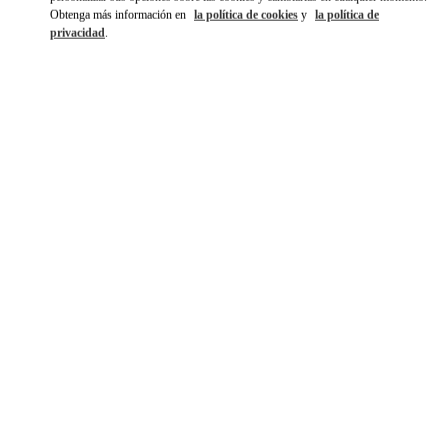
Obtenga más información en
la política de cookies
y
la política de
privacidad
.
もっと見る
NOVEDADES