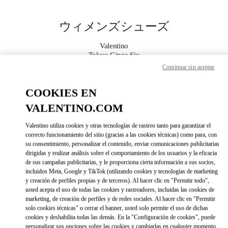
Skip to content
Return to Nav
ウィメンズシューズ
Valentino
Tokyo Ginza Six
Continuar sin aceptar
今すぐ電話
COOKIES EN
VALENTINO.COM
もっと見る
Valentino utiliza cookies y otras tecnologías de rastreo tanto para garantizar el
LINK OPENS IN 
DIRECCIONES
correcto funcionamiento del sitio (gracias a las cookies técnicas) como para, con
su consentimiento, personalizar el contenido, enviar comunicaciones publicitarias
dirigidas y realizar análisis sobre el comportamiento de los usuarios y la eficacia
de sus campañas publicitarias, y le proporciona cierta información a sus socios,
incluidos Meta, Google y TikTok (utilizando cookies y tecnologías de marketing
y creación de perfiles propias y de terceros). Al hacer clic en "Permitir todo",
usted acepta el uso de todas las cookies y rastreadores, incluidas las cookies de
marketing, de creación de perfiles y de redes sociales. Al hacer clic en "Permitir
solo cookies técnicas" o cerrar el banner, usted solo permite el uso de dichas
cookies y deshabilita todas las demás. En la "Configuración de cookies", puede
Link Opens in New Tab
personalizar sus opciones sobre las cookies y cambiarlas en cualquier momento.