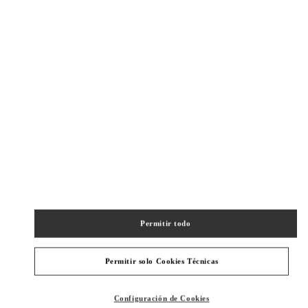
New Tab
Link Opens in New Tab
ヴァレンティノ 2026年 プレフォール
今すぐ見る
Link Opens in New Tab
最寄りのブティック
TOKYO GINZA MITSUKOSHI WOMEN'S SHOES
104-8212
TOKYO
CHUO-KU
4-6-16 GINZA
GINZA MITSUKOSHI 2F
Permitir todo
PHONE
TELÉFONO:
03-6264-4310
ABIERTO AHORA
- CIERRA A LAS
8:00 PM
Permitir solo Cookies Técnicas
TOKYO HANKYU MEN'S
Configuración de Cookies