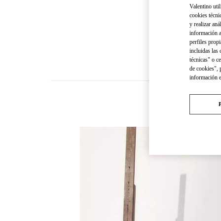
Valentino util
cookies técni
y realizar aná
información a
perfiles propi
incluidas las
técnicas" o c
de cookies", 
información 