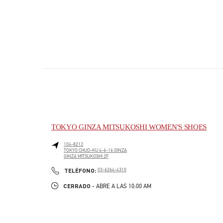
TOKYO GINZA MITSUKOSHI WOMEN'S SHOES
104-8212
TOKYO
CHUO-KU
4-6-16 GINZA
GINZA MITSUKOSHI 2F
PHONE
TELÉFONO:
03-6264-4310
CERRADO
- ABRE A LAS
10:00 AM