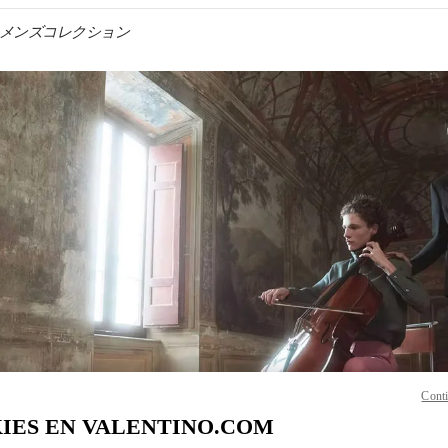
tino メンズコレクション
N NEW TAB
Link O
Conti
IES EN VALENTINO.COM