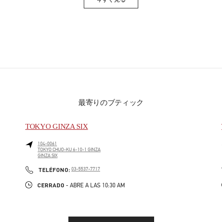
Link Opens in New Tab
最寄りのブティック
TOKYO GINZA SIX
104-0061
TOKYO
CHUO-KU
6-10-1 GINZA
GINZA SIX
PHONE
TELÉFONO:
03-5537-7717
CERRADO
- ABRE A LAS
10:30 AM