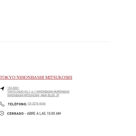
TOKYO NIHONBASHI MITSUKOSHI
103-8001
TOKYO
CHUO-KU
1-4-1 NIHONBASHI-MUROMACHI
NIHONBASHI MITSUKOSHI, MAIN BLDG. 3F
PHONE
TELÉFONO:
03-3276-0636
CERRADO
- ABRE A LAS
10:00 AM