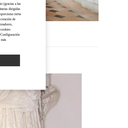
io (gracias a las
tarias dirigidas
oporciona cierta
 creación de
treadores,
o cookies
 "Configuración
a más