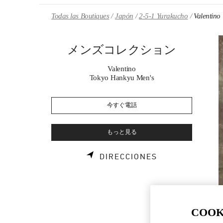
Skip to content
Return to Nav
Todas las Boutiques
Japón
2-5-1 Yurakucho
Valen
メンズコレクション
Valentino
Tokyo Hankyu Men's
今すぐ電話
もっと見る
LINK OPENS I
DIRECCIONES
COOK