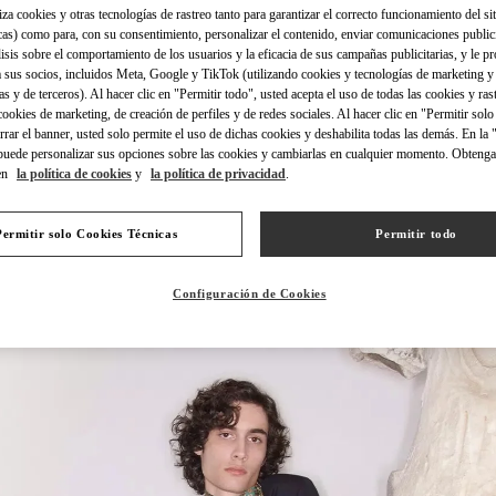
iza cookies y otras tecnologías de rastreo tanto para garantizar el correcto funcionamiento del sit
cas) como para, con su consentimiento, personalizar el contenido, enviar comunicaciones publici
lisis sobre el comportamiento de los usuarios y la eficacia de sus campañas publicitarias, y le pr
 sus socios, incluidos Meta, Google y TikTok (utilizando cookies y tecnologías de marketing y
as y de terceros). Al hacer clic en "Permitir todo", usted acepta el uso de todas las cookies y ras
 cookies de marketing, de creación de perfiles y de redes sociales. Al hacer clic en "Permitir sol
DISCOVER MORE
errar el banner, usted solo permite el uso de dichas cookies y deshabilita todas las demás. En la
puede personalizar sus opciones sobre las cookies y cambiarlas en cualquier momento. Obteng
en
la política de cookies
y
la política de privacidad
.
Permitir solo Cookies Técnicas
Permitir todo
NOVEDADES
Configuración de Cookies