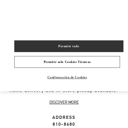
New Tab
Link Opens in New Tab
ヴァレンティノ 2026年 プレフォール
今すぐ見る
Link Opens in New Tab
Permitir todo
ABOUT THIS BOUTIQUE
Permitir solo Cookies Técnicas
Designer gift selection for men. Shop luxury
Configuración de Cookies
presents at the official Valentino Boutique.
Home delivery and in-store pickup available.
DISCOVER MORE
ADDRESS
810-8680