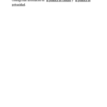
Obtenga más información en
la política de cookies
y
la política de
privacidad
.
DISCOVER MORE
NOVEDADES