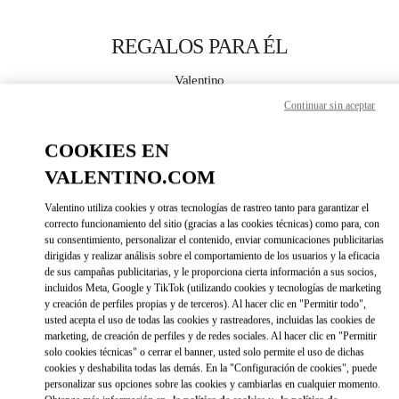
Skip to content
Return to Nav
REGALOS PARA ÉL
Valentino
Fukuoka Iwataya Honten
Continuar sin aceptar
COOKIES EN
CALL NOW
VALENTINO.COM
MORE DETAILS
Valentino utiliza cookies y otras tecnologías de rastreo tanto para garantizar el
correcto funcionamiento del sitio (gracias a las cookies técnicas) como para, con
LINK OPENS IN 
DIRECCIONES
su consentimiento, personalizar el contenido, enviar comunicaciones publicitarias
dirigidas y realizar análisis sobre el comportamiento de los usuarios y la eficacia
de sus campañas publicitarias, y le proporciona cierta información a sus socios,
incluidos Meta, Google y TikTok (utilizando cookies y tecnologías de marketing
y creación de perfiles propias y de terceros). Al hacer clic en "Permitir todo",
usted acepta el uso de todas las cookies y rastreadores, incluidas las cookies de
marketing, de creación de perfiles y de redes sociales. Al hacer clic en "Permitir
solo cookies técnicas" o cerrar el banner, usted solo permite el uso de dichas
cookies y deshabilita todas las demás. En la "Configuración de cookies", puede
personalizar sus opciones sobre las cookies y cambiarlas en cualquier momento.
Link Opens in New Tab