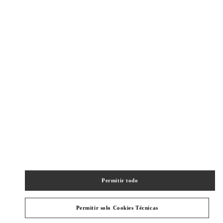
New Tab
Link Opens in New Tab
ヴァレンティノ 2026年 プレフォール
今すぐ見る
Link Opens in New Tab
最寄りのブティック
KYOTO DAIMARU
600-8511
KYOTO
KYOTO
SHIMOGYO-KU
SHIJO-DORI, TAKAKURA-NISHIIRI-
TACHIURINISHIMACHI 79
DAIMARU KYOTO 2F
PHONE
TELÉFONO:
075-366-4706
Permitir todo
CERRADO
- ABRE A LAS
10:00 AM
Permitir solo Cookies Técnicas
OSAKA HANKYU MEN'S