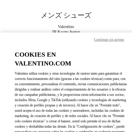
Skip to content
Return to Nav
メンズ シューズ
Valentino
JR Kyoto Isetan
Continuar sin aceptar
今すぐ電話
COOKIES EN
VALENTINO.COM
もっと見る
Valentino utiliza cookies y otras tecnologías de rastreo tanto para garantizar el
LINK OPENS IN 
DIRECCIONES
correcto funcionamiento del sitio (gracias a las cookies técnicas) como para, con
su consentimiento, personalizar el contenido, enviar comunicaciones publicitarias
dirigidas y realizar análisis sobre el comportamiento de los usuarios y la eficacia
de sus campañas publicitarias, y le proporciona cierta información a sus socios,
incluidos Meta, Google y TikTok (utilizando cookies y tecnologías de marketing
y creación de perfiles propias y de terceros). Al hacer clic en "Permitir todo",
usted acepta el uso de todas las cookies y rastreadores, incluidas las cookies de
marketing, de creación de perfiles y de redes sociales. Al hacer clic en "Permitir
solo cookies técnicas" o cerrar el banner, usted solo permite el uso de dichas
cookies y deshabilita todas las demás. En la "Configuración de cookies", puede
Link Opens in New Tab
personalizar sus opciones sobre las cookies y cambiarlas en cualquier momento.