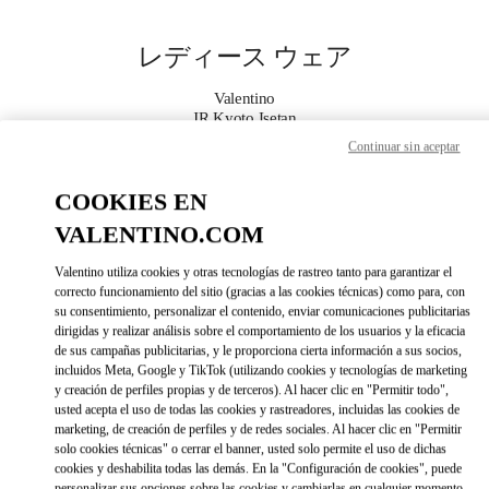
Skip to content
Return to Nav
レディース ウェア
Valentino
JR Kyoto Isetan
Continuar sin aceptar
今すぐ電話
COOKIES EN
VALENTINO.COM
もっと見る
Valentino utiliza cookies y otras tecnologías de rastreo tanto para garantizar el
LINK OPENS IN 
DIRECCIONES
correcto funcionamiento del sitio (gracias a las cookies técnicas) como para, con
su consentimiento, personalizar el contenido, enviar comunicaciones publicitarias
dirigidas y realizar análisis sobre el comportamiento de los usuarios y la eficacia
de sus campañas publicitarias, y le proporciona cierta información a sus socios,
incluidos Meta, Google y TikTok (utilizando cookies y tecnologías de marketing
y creación de perfiles propias y de terceros). Al hacer clic en "Permitir todo",
usted acepta el uso de todas las cookies y rastreadores, incluidas las cookies de
marketing, de creación de perfiles y de redes sociales. Al hacer clic en "Permitir
solo cookies técnicas" o cerrar el banner, usted solo permite el uso de dichas
cookies y deshabilita todas las demás. En la "Configuración de cookies", puede
Link Opens in New Tab
personalizar sus opciones sobre las cookies y cambiarlas en cualquier momento.