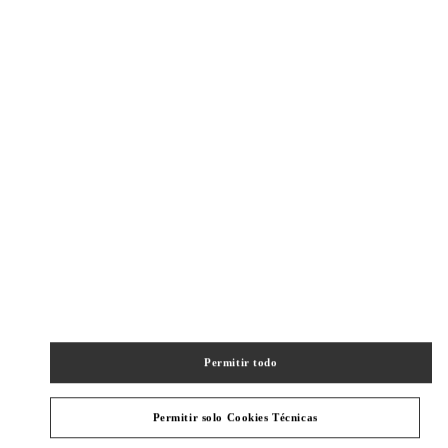
New Tab
Link Opens in New Tab
ヴァレンティノ 2026年 プレフォール
今すぐ見る
Link Opens in New Tab
最寄りのブティック
KYOTO DAIMARU
600-8511
KYOTO
KYOTO
SHIMOGYO-KU
SHIJO-DORI, TAKAKURA-NISHIIRI-
TACHIURINISHIMACHI 79
DAIMARU KYOTO 2F
PHONE
TELÉFONO:
075-366-4706
Permitir todo
ABIERTO AHORA
- CIERRA A LAS
8:00 PM
Permitir solo Cookies Técnicas
OSAKA HANKYU MEN'S