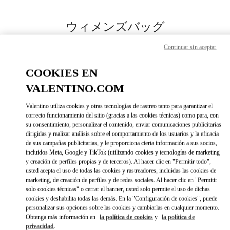
Skip to content
Return to Nav
ウィメンズバッグ
Valentino
Continuar sin aceptar
Sapporo Marui Imai
COOKIES EN
今すぐ電話
VALENTINO.COM
Valentino utiliza cookies y otras tecnologías de rastreo tanto para garantizar el
もっと見る
correcto funcionamiento del sitio (gracias a las cookies técnicas) como para, con
su consentimiento, personalizar el contenido, enviar comunicaciones publicitarias
dirigidas y realizar análisis sobre el comportamiento de los usuarios y la eficacia
LINK OPENS IN 
DIRECCIONES
de sus campañas publicitarias, y le proporciona cierta información a sus socios,
incluidos Meta, Google y TikTok (utilizando cookies y tecnologías de marketing
y creación de perfiles propias y de terceros). Al hacer clic en "Permitir todo",
usted acepta el uso de todas las cookies y rastreadores, incluidas las cookies de
marketing, de creación de perfiles y de redes sociales. Al hacer clic en "Permitir
solo cookies técnicas" o cerrar el banner, usted solo permite el uso de dichas
cookies y deshabilita todas las demás. En la "Configuración de cookies", puede
personalizar sus opciones sobre las cookies y cambiarlas en cualquier momento.
Obtenga más información en
la política de cookies
y
la política de
privacidad
.
Link Opens in New Tab