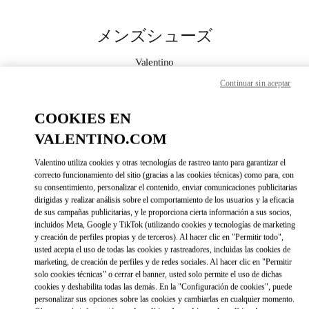
Skip to content
Return to Nav
メンズシューズ
Valentino
Nagoya Matsuzakaya
Continuar sin aceptar
今すぐ電話
COOKIES EN
VALENTINO.COM
もっと見る
Valentino utiliza cookies y otras tecnologías de rastreo tanto para garantizar el
correcto funcionamiento del sitio (gracias a las cookies técnicas) como para, con
LINK OPENS IN 
DIRECCIONES
su consentimiento, personalizar el contenido, enviar comunicaciones publicitarias
dirigidas y realizar análisis sobre el comportamiento de los usuarios y la eficacia
de sus campañas publicitarias, y le proporciona cierta información a sus socios,
incluidos Meta, Google y TikTok (utilizando cookies y tecnologías de marketing
y creación de perfiles propias y de terceros). Al hacer clic en "Permitir todo",
usted acepta el uso de todas las cookies y rastreadores, incluidas las cookies de
marketing, de creación de perfiles y de redes sociales. Al hacer clic en "Permitir
solo cookies técnicas" o cerrar el banner, usted solo permite el uso de dichas
cookies y deshabilita todas las demás. En la "Configuración de cookies", puede
personalizar sus opciones sobre las cookies y cambiarlas en cualquier momento.
Link Opens in New Tab