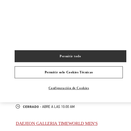
New Tab
Link Opens in New Tab
ヴァレンティノ 2026年 プレフォール
今すぐ見る
Link Opens in New Tab
Permitir todo
最寄りのブティック
NAGOYA TAKASHIMAYA
Permitir solo Cookies Técnicas
450-6001
AICHI
NAGOYA
NAKAMURA-KU
1-1-4 MEIEKI
Configuración de Cookies
JR NAGOYA TAKASHIMAYA 2F
PHONE
TELÉFONO:
052-485-8835
CERRADO
- ABRE A LAS
10:00 AM
DAEJEON GALLERIA TIMEWORLD MEN'S